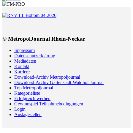
© MetropolJournal Rhein-Neckar
Impressum
Datenschutzerklärung
Mediadaten
Kontakt
Karriere
Download-Archiv Metropoljournal
Download-Archiv Gartenstadt-Waldhof Journal
Top Metropoljournal
Kategorieliste
Erfolgreich werben
Gewinnspiel Teilnahmebedingungen
Login
Auslagestellen