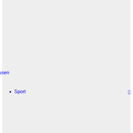
usen
Sport