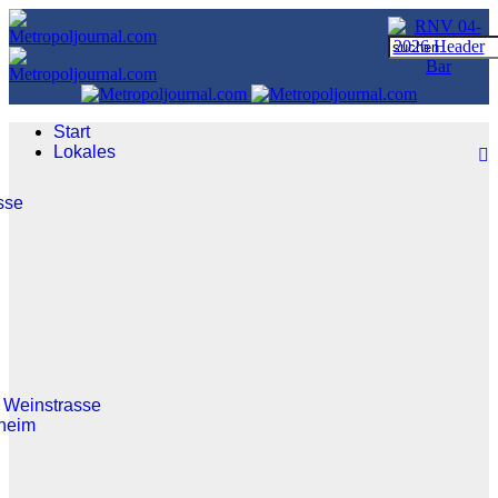
Start
Lokales
sse
 Weinstrasse
heim