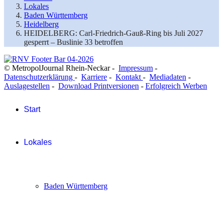
Lokales
Baden Württemberg
Heidelberg
HEIDELBERG: Carl-Friedrich-Gauß-Ring bis Juli 2027
gesperrt – Buslinie 33 betroffen
© MetropolJournal Rhein-Neckar -
Impressum
-
Datenschutzerklärung
-
Karriere
-
Kontakt
-
Mediadaten
-
Auslagestellen
-
Download Printversionen
-
Erfolgreich Werben
Start
Lokales
Baden Württemberg