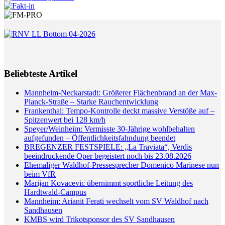
Beliebteste Artikel
Mannheim-Neckarstadt: Größerer Flächenbrand an der Max-
Planck-Straße – Starke Rauchentwicklung
Frankenthal: Tempo-Kontrolle deckt massive Verstöße auf –
Spitzenwert bei 128 km/h
Speyer/Weinheim: Vermisste 30-Jährige wohlbehalten
aufgefunden – Öffentlichkeitsfahndung beendet
BREGENZER FESTSPIELE: „La Traviata“, Verdis
beeindruckende Oper begeistert noch bis 23.08.2026
Ehemaliger Waldhof-Pressesprecher Domenico Marinese nun
beim VfR
Marijan Kovacevic übernimmt sportliche Leitung des
Hardtwald-Campus
Mannheim: Arianit Ferati wechselt vom SV Waldhof nach
Sandhausen
KMBS wird Trikotsponsor des SV Sandhausen