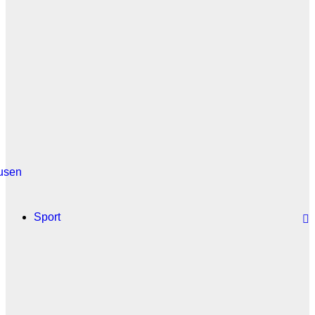
usen
Sport