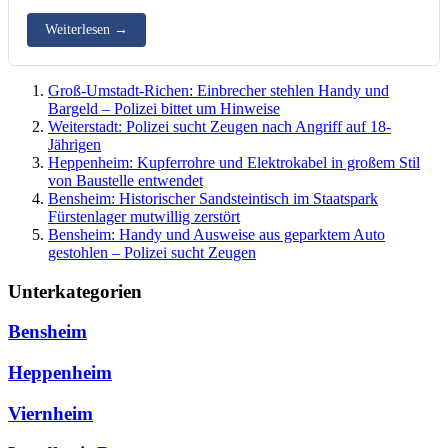
Weiterlesen
→
Groß-Umstadt-Richen: Einbrecher stehlen Handy und
Bargeld – Polizei bittet um Hinweise
Weiterstadt: Polizei sucht Zeugen nach Angriff auf 18-
Jährigen
Heppenheim: Kupferrohre und Elektrokabel in großem Stil
von Baustelle entwendet
Bensheim: Historischer Sandsteintisch im Staatspark
Fürstenlager mutwillig zerstört
Bensheim: Handy und Ausweise aus geparktem Auto
gestohlen – Polizei sucht Zeugen
Unterkategorien
Bensheim
Heppenheim
Viernheim