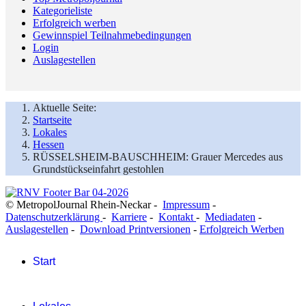
Kategorieliste
Erfolgreich werben
Gewinnspiel Teilnahmebedingungen
Login
Auslagestellen
Aktuelle Seite:
Startseite
Lokales
Hessen
RÜSSELSHEIM-BAUSCHHEIM: Grauer Mercedes aus
Grundstückseinfahrt gestohlen
© MetropolJournal Rhein-Neckar -
Impressum
-
Datenschutzerklärung
-
Karriere
-
Kontakt
-
Mediadaten
-
Auslagestellen
-
Download Printversionen
-
Erfolgreich Werben
Start