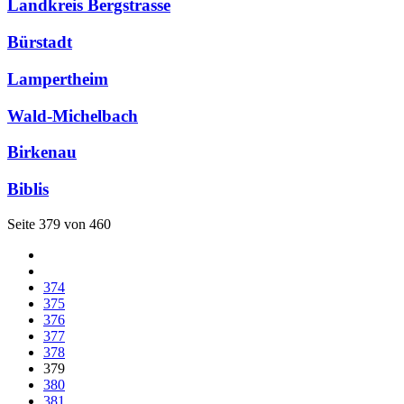
Landkreis Bergstrasse
Bürstadt
Lampertheim
Wald-Michelbach
Birkenau
Biblis
Seite 379 von 460
374
375
376
377
378
379
380
381