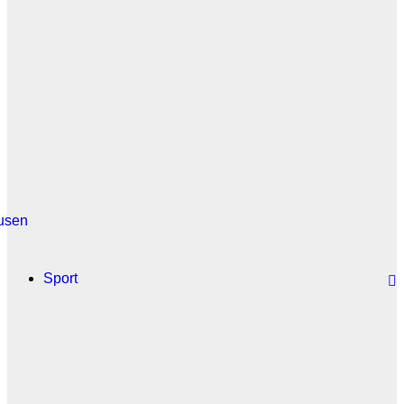
usen
Sport