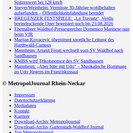
Spitzenwert bei 128 km/h
Speyer/Weinheim: Vermisste 30-Jährige wohlbehalten
aufgefunden – Öffentlichkeitsfahndung beendet
BREGENZER FESTSPIELE: „La Traviata“, Verdis
beeindruckende Oper begeistert noch bis 23.08.2026
Ehemaliger Waldhof-Pressesprecher Domenico Marinese nun
beim VfR
Marijan Kovacevic übernimmt sportliche Leitung des
Hardtwald-Campus
Mannheim: Arianit Ferati wechselt vom SV Waldhof nach
Sandhausen
KMBS wird Trikotsponsor des SV Sandhausen
Mannheim: „Aber bitte mit Udo“ – Musikalische Hommage
an Udo Jürgens im Franziskussaal
© MetropolJournal Rhein-Neckar
Impressum
Datenschutzerklärung
Mediadaten
Kontakt
Karriere
Download-Archiv Metropoljournal
Download-Archiv Gartenstadt-Waldhof Journal
Top Metropoljournal