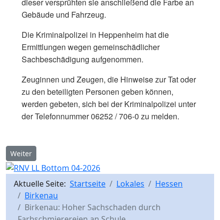
dieser versprühten sie anschließend die Farbe an
Gebäude und Fahrzeug.
Die Kriminalpolizei in Heppenheim hat die
Ermittlungen wegen gemeinschädlicher
Sachbeschädigung aufgenommen.
Zeuginnen und Zeugen, die Hinweise zur Tat oder
zu den beteiligten Personen geben können,
werden gebeten, sich bei der Kriminalpolizei unter
der Telefonnummer 06252 / 706-0 zu melden.
Nächster Beitrag: Birkenau: Unfallflucht in der Wilhelmstraße –
Weiter
Aktuelle Seite:
Startseite
Lokales
Hessen
Birkenau
Birkenau: Hoher Sachschaden durch
Farbschmierereien an Schule