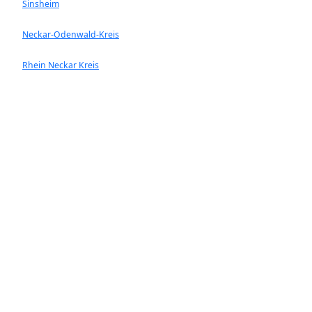
Sinsheim
Neckar-Odenwald-Kreis
Rhein Neckar Kreis
Ladenburg
Walldorf
Heddesheim
Hockenheim
Neckargemünd
Ketsch
Rauenberg
Wiesloch