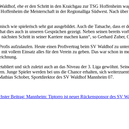
Waldhof, ehe er den Schritt in den Kraichgau zur TSG Hoffenheim wa
Hoffenheim die Meisterschaft in der Regionalliga Südwest. Nach über 
.
isch wie spielerisch sehr gut ausgebildet. Auch die Tatsache, dass er d
t dies auch in unseren Gesprächen gezeigt. Neben seinen bereits vorh
en nächsten Schritt in seiner Karriere machen kann“, so Gerhard Zube
fis aufzulaufen. Heute einen Profivertrag beim SV Waldhof zu unterschr
t vollem Einsatz alles für den Verein zu geben. Das war schon in meine
rzeichnung.
abliert und sich zuletzt auch an das Niveau der 3. Liga gewöhnt. Seine 
rn. Junge Spieler werden bei uns die Chance erhalten, sich weiterzue
so Mathias Schober, Sportdirektor des SV Waldhof Mannheim 07.
hster Beitrag: Mannheim: Tiptorro ist neuer Rückensponsor des SV 