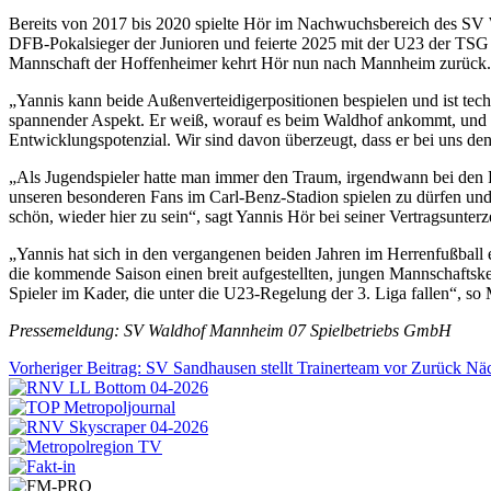
Bereits von 2017 bis 2020 spielte Hör im Nachwuchsbereich des SV 
DFB-Pokalsieger der Junioren und feierte 2025 mit der U23 der TSG 
Mannschaft der Hoffenheimer kehrt Hör nun nach Mannheim zurück
„Yannis kann beide Außenverteidigerpositionen bespielen und ist techn
spannender Aspekt. Er weiß, worauf es beim Waldhof ankommt, und ha
Entwicklungspotenzial. Wir sind davon überzeugt, dass er bei uns d
„Als Jugendspieler hatte man immer den Traum, irgendwann bei den Pro
unseren besonderen Fans im Carl-Benz-Stadion spielen zu dürfen und mi
schön, wieder hier zu sein“, sagt Yannis Hör bei seiner Vertragsunte
„Yannis hat sich in den vergangenen beiden Jahren im Herrenfußball et
die kommende Saison einen breit aufgestellten, jungen Mannschaftske
Spieler im Kader, die unter die U23-Regelung der 3. Liga fallen“, 
Pressemeldung: SV Waldhof Mannheim 07 Spielbetriebs GmbH
Vorheriger Beitrag: SV Sandhausen stellt Trainerteam vor
Zurück
Näc