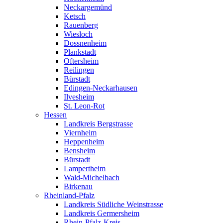
Neckargemünd
Ketsch
Rauenberg
Wiesloch
Dossnenheim
Plankstadt
Oftersheim
Reilingen
Bürstadt
Edingen-Neckarhausen
Ilvesheim
St. Leon-Rot
Hessen
Landkreis Bergstrasse
Viernheim
Heppenheim
Bensheim
Bürstadt
Lampertheim
Wald-Michelbach
Birkenau
Rheinland-Pfalz
Landkreis Südliche Weinstrasse
Landkreis Germersheim
Rhein-Pfalz-Kreis