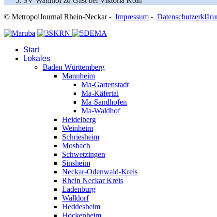
SV Waldhof zu Gast bei Viktoria Köln
© MetropolJournal Rhein-Neckar -
Impressum
-
Datenschutzerklär
Start
Lokales
Baden Württemberg
Mannheim
Ma-Gartenstadt
Ma-Käfertal
Ma-Sandhofen
Ma-Waldhof
Heidelberg
Weinheim
Schriesheim
Mosbach
Schwetzingen
Sinsheim
Neckar-Odenwald-Kreis
Rhein Neckar Kreis
Ladenburg
Walldorf
Heddesheim
Hockenheim