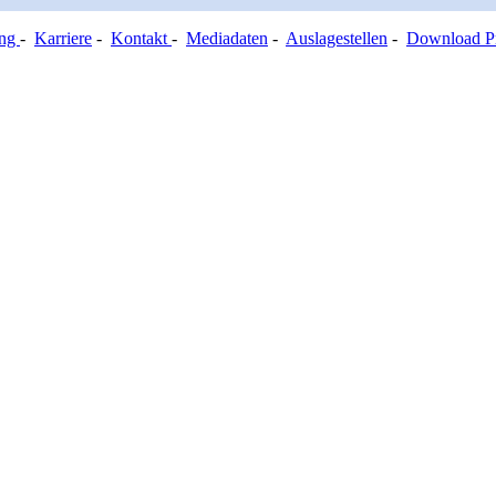
ung
-
Karriere
-
Kontakt
-
Mediadaten
-
Auslagestellen
-
Download Pr