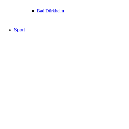
Bad Dürkheim
Sport
Fußball
Handball
Sonstige
Eishockey