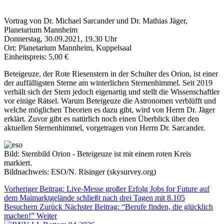
Vortrag von Dr. Michael Sarcander und Dr. Mathias Jäger,
Planetarium Mannheim
Donnerstag, 30.09.2021, 19.30 Uhr
Ort: Planetarium Mannheim, Kuppelsaal
Einheitspreis: 5,00 €
Beteigeuze, der Rote Riesenstern in der Schulter des Orion, ist einer
der auffälligsten Sterne am winterlichen Sternenhimmel. Seit 2019
verhält sich der Stern jedoch eigenartig und stellt die Wissenschaftler
vor einige Rätsel. Warum Beteigeuze die Astronomen verblüfft und
welche möglichen Theorien es dazu gibt, wird von Herrn Dr. Jäger
erklärt. Zuvor gibt es natürlich noch einen Überblick über den
aktuellen Sternenhimmel, vorgetragen von Herrn Dr. Sarcander.
Bild: Sternbild Orion - Beteigeuze ist mit einem roten Kreis
markiert.
Bildnachweis: ESO/N. Risinger (skysurvey.org)
Vorheriger Beitrag: Live-Messe großer Erfolg Jobs for Future auf
dem Maimarktgelände schließt nach drei Tagen mit 8.105
Besuchern
Zurück
Nächster Beitrag: “Berufe finden, die glücklich
machen!”
Weiter