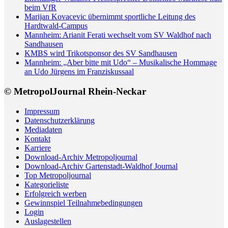
beim VfR
Marijan Kovacevic übernimmt sportliche Leitung des
Hardtwald-Campus
Mannheim: Arianit Ferati wechselt vom SV Waldhof nach
Sandhausen
KMBS wird Trikotsponsor des SV Sandhausen
Mannheim: „Aber bitte mit Udo“ – Musikalische Hommage
an Udo Jürgens im Franziskussaal
© MetropolJournal Rhein-Neckar
Impressum
Datenschutzerklärung
Mediadaten
Kontakt
Karriere
Download-Archiv Metropoljournal
Download-Archiv Gartenstadt-Waldhof Journal
Top Metropoljournal
Kategorieliste
Erfolgreich werben
Gewinnspiel Teilnahmebedingungen
Login
Auslagestellen