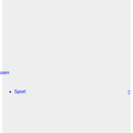
usen
Sport