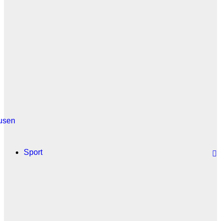
usen
Sport