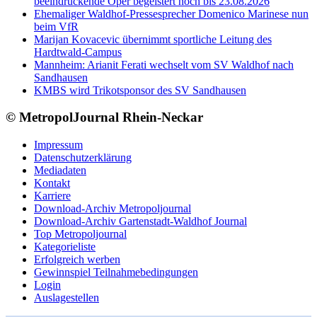
beeindruckende Oper begeistert noch bis 23.08.2026
Ehemaliger Waldhof-Pressesprecher Domenico Marinese nun
beim VfR
Marijan Kovacevic übernimmt sportliche Leitung des
Hardtwald-Campus
Mannheim: Arianit Ferati wechselt vom SV Waldhof nach
Sandhausen
KMBS wird Trikotsponsor des SV Sandhausen
© MetropolJournal Rhein-Neckar
Impressum
Datenschutzerklärung
Mediadaten
Kontakt
Karriere
Download-Archiv Metropoljournal
Download-Archiv Gartenstadt-Waldhof Journal
Top Metropoljournal
Kategorieliste
Erfolgreich werben
Gewinnspiel Teilnahmebedingungen
Login
Auslagestellen