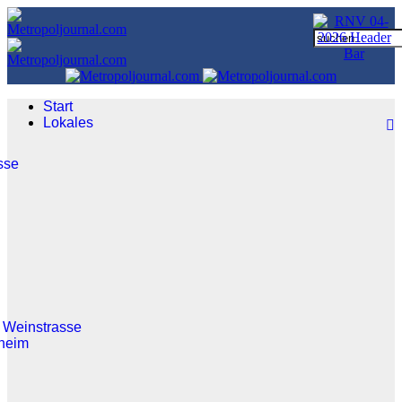
Start
Lokales
sse
 Weinstrasse
heim