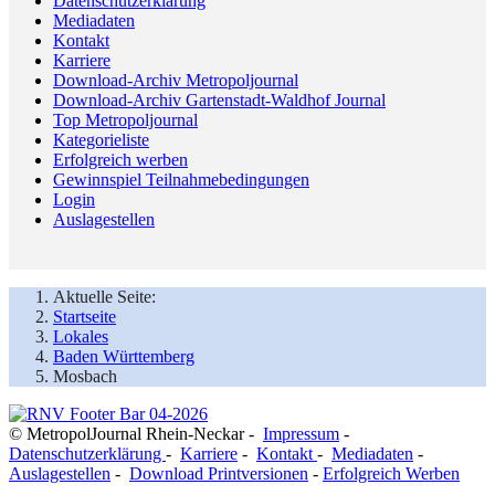
Datenschutzerklärung
Mediadaten
Kontakt
Karriere
Download-Archiv Metropoljournal
Download-Archiv Gartenstadt-Waldhof Journal
Top Metropoljournal
Kategorieliste
Erfolgreich werben
Gewinnspiel Teilnahmebedingungen
Login
Auslagestellen
Aktuelle Seite:
Startseite
Lokales
Baden Württemberg
Mosbach
© MetropolJournal Rhein-Neckar -
Impressum
-
Datenschutzerklärung
-
Karriere
-
Kontakt
-
Mediadaten
-
Auslagestellen
-
Download Printversionen
-
Erfolgreich Werben