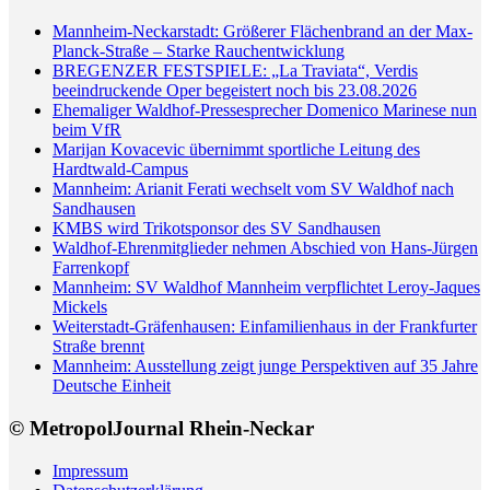
Mannheim-Neckarstadt: Größerer Flächenbrand an der Max-
Planck-Straße – Starke Rauchentwicklung
BREGENZER FESTSPIELE: „La Traviata“, Verdis
beeindruckende Oper begeistert noch bis 23.08.2026
Ehemaliger Waldhof-Pressesprecher Domenico Marinese nun
beim VfR
Marijan Kovacevic übernimmt sportliche Leitung des
Hardtwald-Campus
Mannheim: Arianit Ferati wechselt vom SV Waldhof nach
Sandhausen
KMBS wird Trikotsponsor des SV Sandhausen
Waldhof-Ehrenmitglieder nehmen Abschied von Hans-Jürgen
Farrenkopf
Mannheim: SV Waldhof Mannheim verpflichtet Leroy-Jaques
Mickels
Weiterstadt-Gräfenhausen: Einfamilienhaus in der Frankfurter
Straße brennt
Mannheim: Ausstellung zeigt junge Perspektiven auf 35 Jahre
Deutsche Einheit
© MetropolJournal Rhein-Neckar
Impressum