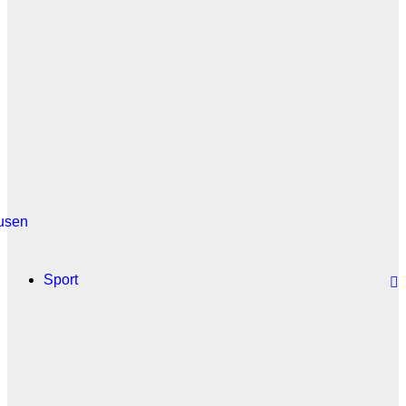
usen
Sport