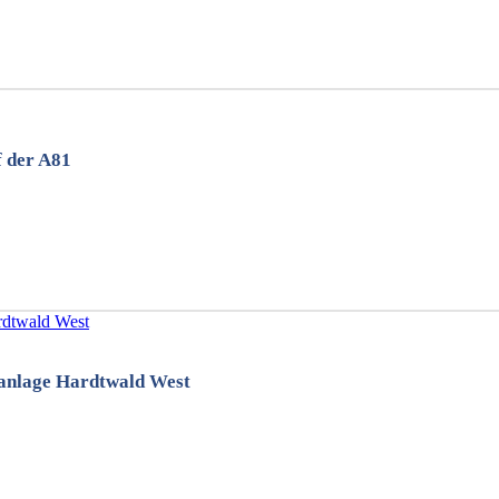
f der A81
tanlage Hardtwald West