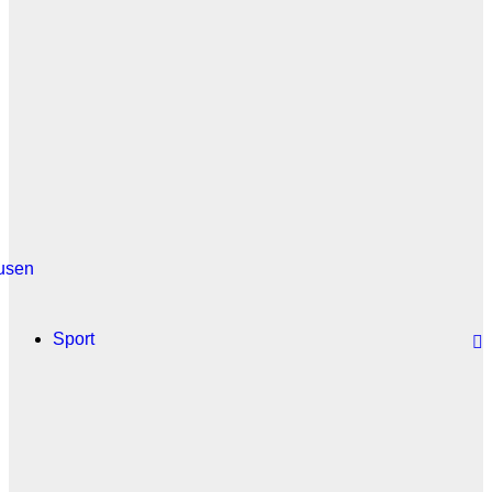
usen
Sport