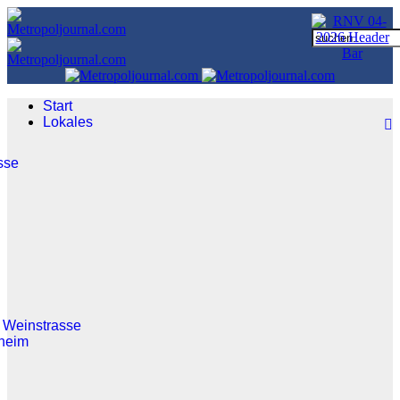
Start
Lokales
sse
 Weinstrasse
heim