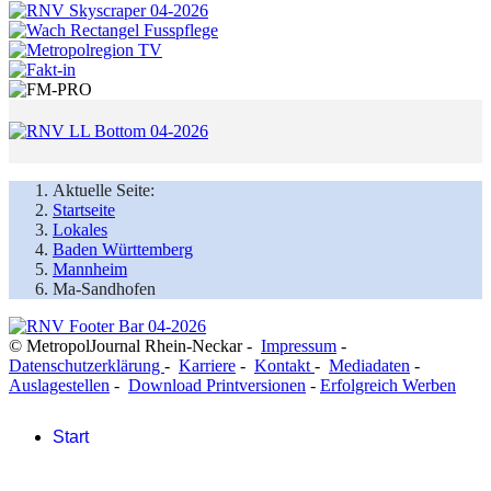
Aktuelle Seite:
Startseite
Lokales
Baden Württemberg
Mannheim
Ma-Sandhofen
© MetropolJournal Rhein-Neckar -
Impressum
-
Datenschutzerklärung
-
Karriere
-
Kontakt
-
Mediadaten
-
Auslagestellen
-
Download Printversionen
-
Erfolgreich Werben
Start