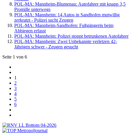
POL-MA: Mannheim-Blumenau: Autofahrer mit knapp 3,5
Promille unterwegs
POL-MA: Mannheim: 14 Autos in Sandhofen mutwillig
zerkratzt - Polizei sucht Zeugen
POL-MA: Mannheim-Sandhofen: Fußgängerin beim
Abbiegen erfasst
POL-MA: Mannheim: Polizei stoppt betrunkenen Autofahrer
POL-MA: Mannheim: Zwei Unbekannte verletzen 42-
Jährigen schwer - Zeugen gesucht
Seite 1 von 6
1
2
3
4
5
6