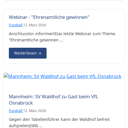
Webinar - "Ehrenamtliche gewinnen"
Fussball
12. März 2026
Anschlusstor informiertDas letzte Webinar zum Thema
“Ehrenamtliche gewinnen …
Weiterlesen
→
(Fot. Mj) Waldhof-Trainer Luc Holtz sieht dem Spiel gegen Osnabrück
Mannheim: SV Waldhof zu Gast beim VfL
gelassen entgegen.
Osnabrück
Fussball
12. März 2026
Gegen den Tabellenführer kann der Waldhof befreit
aufspielen(GM) …