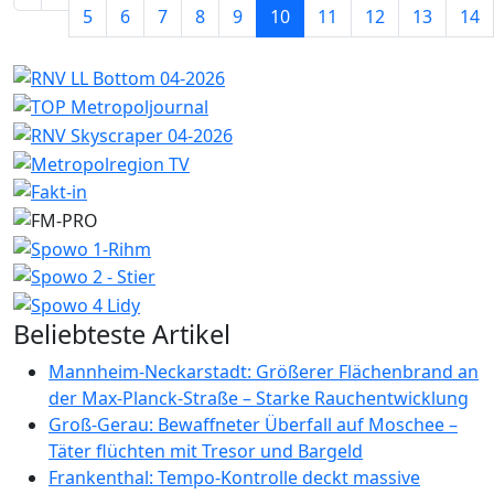
5
6
7
8
9
10
11
12
13
14
Beliebteste Artikel
Mannheim-Neckarstadt: Größerer Flächenbrand an
der Max-Planck-Straße – Starke Rauchentwicklung
Groß-Gerau: Bewaffneter Überfall auf Moschee –
Täter flüchten mit Tresor und Bargeld
Frankenthal: Tempo-Kontrolle deckt massive