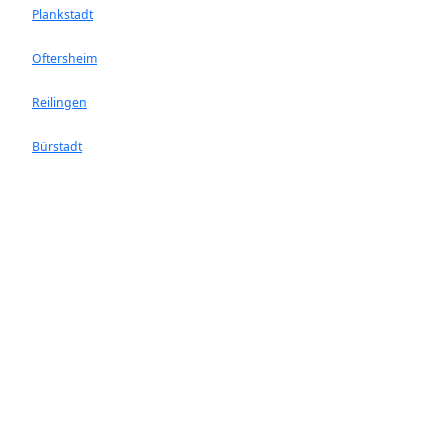
Plankstadt
Oftersheim
Reilingen
Bürstadt
Edingen-Neckarhausen
Ilvesheim
St. Leon-Rot
Hessen
Landkreis Bergstrasse