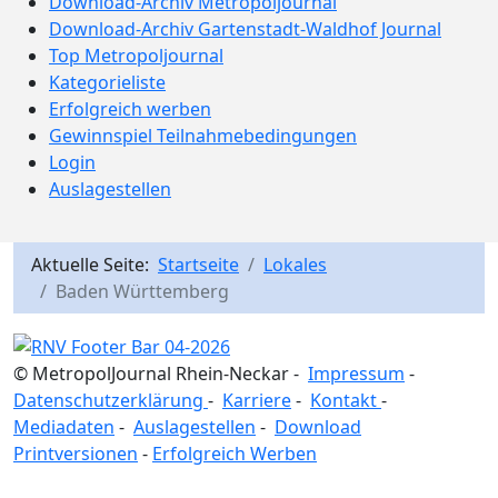
Download-Archiv Metropoljournal
Download-Archiv Gartenstadt-Waldhof Journal
Top Metropoljournal
Kategorieliste
Erfolgreich werben
Gewinnspiel Teilnahmebedingungen
Login
Auslagestellen
Aktuelle Seite:
Startseite
Lokales
Baden Württemberg
© MetropolJournal Rhein-Neckar -
Impressum
-
Datenschutzerklärung
-
Karriere
-
Kontakt
-
Mediadaten
-
Auslagestellen
-
Download
Printversionen
-
Erfolgreich Werben