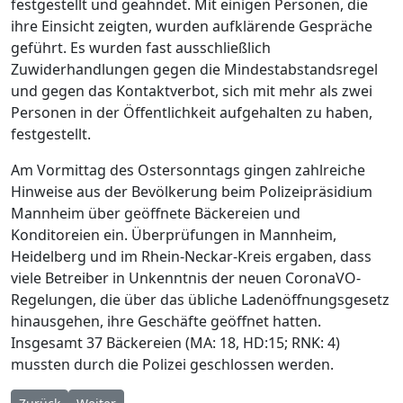
festgestellt und geahndet. Mit einigen Personen, die
ihre Einsicht zeigten, wurden aufklärende Gespräche
geführt. Es wurden fast ausschließlich
Zuwiderhandlungen gegen die Mindestabstandsregel
und gegen das Kontaktverbot, sich mit mehr als zwei
Personen in der Öffentlichkeit aufgehalten zu haben,
festgestellt.
Am Vormittag des Ostersonntags gingen zahlreiche
Hinweise aus der Bevölkerung beim Polizeipräsidium
Mannheim über geöffnete Bäckereien und
Konditoreien ein. Überprüfungen in Mannheim,
Heidelberg und im Rhein-Neckar-Kreis ergaben, dass
viele Betreiber in Unkenntnis der neuen CoronaVO-
Regelungen, die über das übliche Ladenöffnungsgesetz
hinausgehen, ihre Geschäfte geöffnet hatten.
Insgesamt 37 Bäckereien (MA: 18, HD:15; RNK: 4)
mussten durch die Polizei geschlossen werden.
Vorheriger Beitrag: Mediamarkt Saturn
Nächster Beitrag: POL-MA: Mannheim/Heidelberg/Rhein