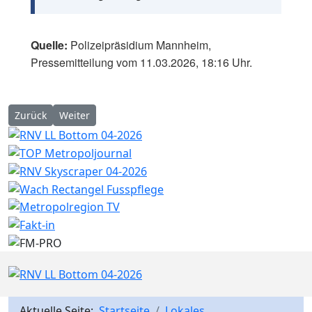
Quelle:
Polizeipräsidium Mannheim,
Pressemitteilung vom 11.03.2026, 18:16 Uhr.
Vorheriger Beitrag: Mannheim: Vogelpark am Karlstern lädt zum
Nächster Beitrag: Mannheim-Gartenstadt: Polizeihubs
Zurück
Weiter
Aktuelle Seite:
Startseite
Lokales