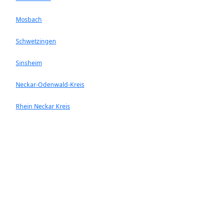
Mosbach
Schwetzingen
Sinsheim
Neckar-Odenwald-Kreis
Rhein Neckar Kreis
Ladenburg
Walldorf
Heddesheim
Hockenheim
Neckargemünd