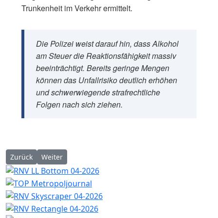
Trunkenheit im Verkehr ermittelt.
Die Polizei weist darauf hin, dass Alkohol
am Steuer die Reaktionsfähigkeit massiv
beeinträchtigt. Bereits geringe Mengen
können das Unfallrisiko deutlich erhöhen
und schwerwiegende strafrechtliche
Folgen nach sich ziehen.
Vorheriger Beitrag: Mannheim: Trickdiebe stehlen Ersparnisse e
Nächster Beitrag: Mannheim: Bauarbeiter bei Streit u
Zurück
Weiter