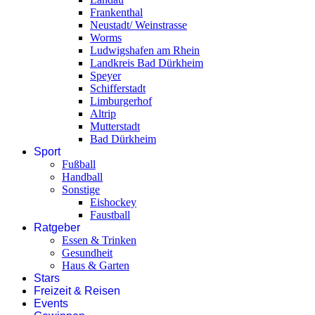
Frankenthal
Neustadt/ Weinstrasse
Worms
Ludwigshafen am Rhein
Landkreis Bad Dürkheim
Speyer
Schifferstadt
Limburgerhof
Altrip
Mutterstadt
Bad Dürkheim
Sport
Fußball
Handball
Sonstige
Eishockey
Faustball
Ratgeber
Essen & Trinken
Gesundheit
Haus & Garten
Stars
Freizeit & Reisen
Events