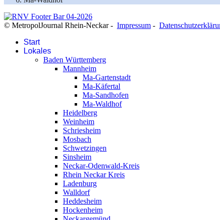
© MetropolJournal Rhein-Neckar -
Impressum
-
Datenschutzerklär
Start
Lokales
Baden Württemberg
Mannheim
Ma-Gartenstadt
Ma-Käfertal
Ma-Sandhofen
Ma-Waldhof
Heidelberg
Weinheim
Schriesheim
Mosbach
Schwetzingen
Sinsheim
Neckar-Odenwald-Kreis
Rhein Neckar Kreis
Ladenburg
Walldorf
Heddesheim
Hockenheim
Neckargemünd