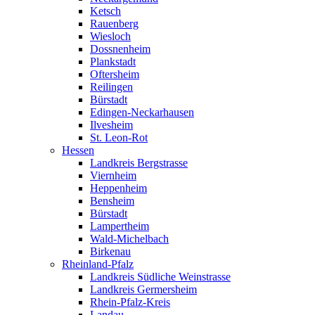
Ketsch
Rauenberg
Wiesloch
Dossnenheim
Plankstadt
Oftersheim
Reilingen
Bürstadt
Edingen-Neckarhausen
Ilvesheim
St. Leon-Rot
Hessen
Landkreis Bergstrasse
Viernheim
Heppenheim
Bensheim
Bürstadt
Lampertheim
Wald-Michelbach
Birkenau
Rheinland-Pfalz
Landkreis Südliche Weinstrasse
Landkreis Germersheim
Rhein-Pfalz-Kreis
Landau