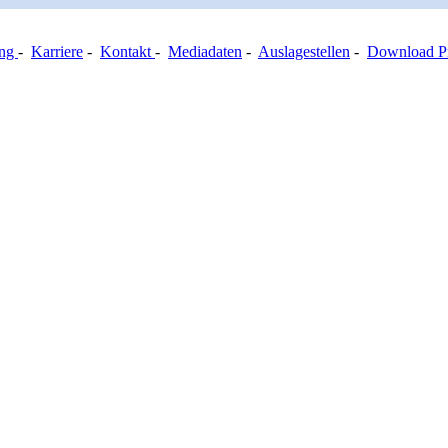
ung
-
Karriere
-
Kontakt
-
Mediadaten
-
Auslagestellen
-
Download Pr