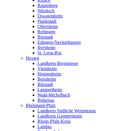
Ketsch
Rauenberg
Wiesloch
Dossnenheim
Plankstadt
Oftersheim
Reilingen
Bürstadt
Edingen-Neckarhausen
Ilvesheim
St. Leon-Rot
Hessen
Landkreis Bergstrasse
Viernheim
Heppenheim
Bensheim
Bürstadt
Lampertheim
Wald-Michelbach
Birkenau
Rheinland-Pfalz
Landkreis Südliche Weinstrasse
Landkreis Germersheim
Rhein-Pfalz-Kreis
Landau