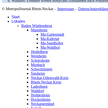
Walldorf: Ermittler werten Bodycam-Aufnahmen nach Polizeis
© MetropolJournal Rhein-Neckar -
Impressum
-
Datenschutzerklär
Start
Lokales
Baden Württemberg
Mannheim
Ma-Gartenstadt
Ma-Käfertal
Ma-Sandhofen
Ma-Waldhof
Heidelberg
Weinheim
Schriesheim
Mosbach
Schwetzingen
Sinsheim
Neckar-Odenwald-Kreis
Rhein Neckar Kreis
Ladenburg
Walldorf
Heddesheim
Hockenheim
Neckargemünd