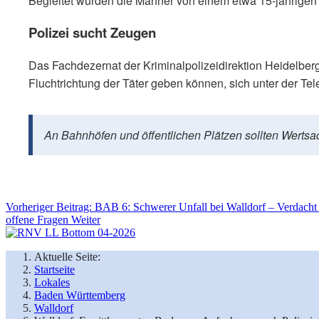
Begleitet wurden die Männer von einem etwa 15-jährigen J
Polizei sucht Zeugen
Das Fachdezernat der Kriminalpolizeidirektion Heidelbe
Fluchtrichtung der Täter geben können, sich unter der 
An Bahnhöfen und öffentlichen Plätzen sollten Wertsac
Vorheriger Beitrag: BAB 6: Schwerer Unfall bei Walldorf – Verdacht
offene Fragen
Weiter
Aktuelle Seite:
Startseite
Lokales
Baden Württemberg
Walldorf