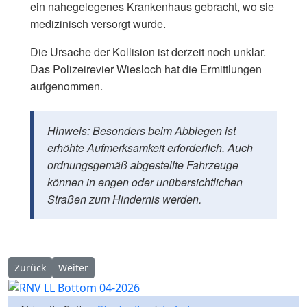
ein nahegelegenes Krankenhaus gebracht, wo sie
medizinisch versorgt wurde.
Die Ursache der Kollision ist derzeit noch unklar.
Das Polizeirevier Wiesloch hat die Ermittlungen
aufgenommen.
Hinweis: Besonders beim Abbiegen ist
erhöhte Aufmerksamkeit erforderlich. Auch
ordnungsgemäß abgestellte Fahrzeuge
können in engen oder unübersichtlichen
Straßen zum Hindernis werden.
Vorheriger Beitrag: Wiesloch-Baiertal: Frontalzusammenstoß 
Nächster Beitrag: Wiesloch: Unbekannter bricht Golfba
Zurück
Weiter