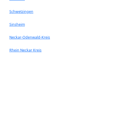
Schwetzingen
Sinsheim
Neckar-Odenwald-Kreis
Rhein Neckar Kreis
Ladenburg
Walldorf
Heddesheim
Hockenheim
Neckargemünd
Ketsch