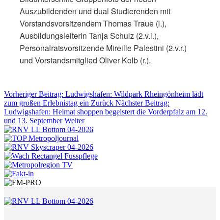
Auszubildenden und dual Studierenden mit
Vorstandsvorsitzendem Thomas Traue (l.),
Ausbildungsleiterin Tanja Schulz (2.v.l.),
Personalratsvorsitzende Mireille Palestini (2.v.r.)
und Vorstandsmitglied Oliver Kolb (r.).
Vorheriger Beitrag: Ludwigshafen: Wildpark Rheingönheim lädt
zum großen Erlebnistag ein
Zurück
Nächster Beitrag:
Ludwigshafen: Heimat shoppen begeistert die Vorderpfalz am 12.
und 13. September
Weiter