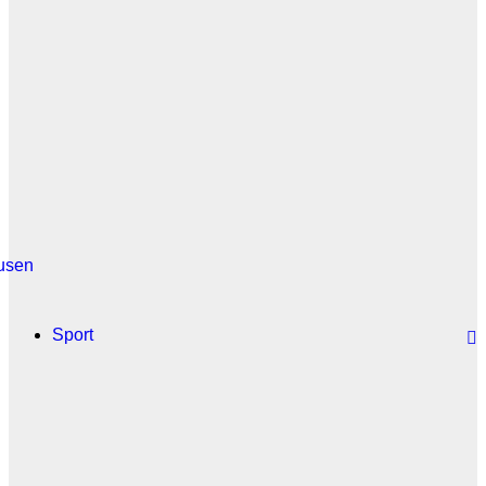
usen
Sport