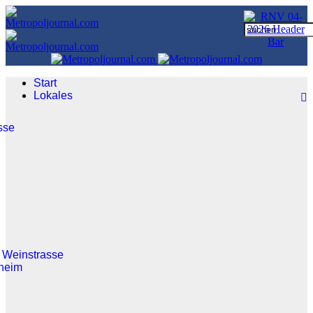
Start
Lokales
sse
 Weinstrasse
heim