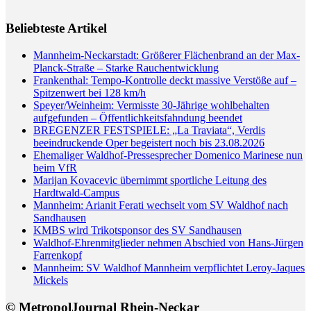
Beliebteste Artikel
Mannheim-Neckarstadt: Größerer Flächenbrand an der Max-
Planck-Straße – Starke Rauchentwicklung
Frankenthal: Tempo-Kontrolle deckt massive Verstöße auf –
Spitzenwert bei 128 km/h
Speyer/Weinheim: Vermisste 30-Jährige wohlbehalten
aufgefunden – Öffentlichkeitsfahndung beendet
BREGENZER FESTSPIELE: „La Traviata“, Verdis
beeindruckende Oper begeistert noch bis 23.08.2026
Ehemaliger Waldhof-Pressesprecher Domenico Marinese nun
beim VfR
Marijan Kovacevic übernimmt sportliche Leitung des
Hardtwald-Campus
Mannheim: Arianit Ferati wechselt vom SV Waldhof nach
Sandhausen
KMBS wird Trikotsponsor des SV Sandhausen
Waldhof-Ehrenmitglieder nehmen Abschied von Hans-Jürgen
Farrenkopf
Mannheim: SV Waldhof Mannheim verpflichtet Leroy-Jaques
Mickels
© MetropolJournal Rhein-Neckar