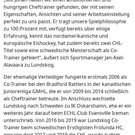
hungrigen Cheftrainer gefunden, der mit seinen
Eigenschaften, Ansichten und seiner Arbeitseinstellung
perfekt zu uns passt. Er trägt unsere Spielphilosophie
zu 100 Prozent mit, verfügt bereits über einige
Erfahrung, kennt das nordamerikanische und
europäische Eishockey, hat zudem bereits zwei CHL-
Titel sowie eine schwedische Meisterschaft als Co-
Trainer gefeiert“, äußert sich Sportmanager Jan-Axel-
Alavaara zu Lundskog.
Der ehemalige Verteidiger fungierte erstmals 2006 als
Co-Trainer bei den Bradford Rattlers in der kanadischen
Juniorenliga GMHL, die er von 2009 bis 2014 schließlich
als Cheftrainer betreute. Im Anschluss wechselte
Lundskog nach Schweden zu IK Oskarshamn, ehe er ein
weiteres Jahr darauf beim ECHL-Club Evansville Iceman
unterschrieb. Von 2016 bis 2019 war Lundskog Co-
Trainer beim schwedischen Erstligisten Frölunda HC,
gewann dort 2017 und 2019 die CHL, wurde zudem