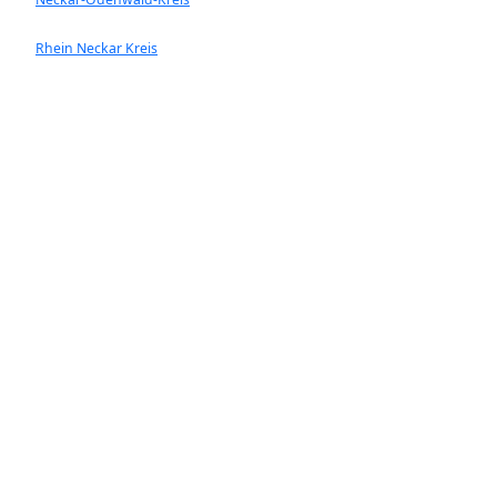
Rhein Neckar Kreis
Ladenburg
Walldorf
Heddesheim
Hockenheim
Neckargemünd
Ketsch
Rauenberg
Wiesloch
Dossnenheim