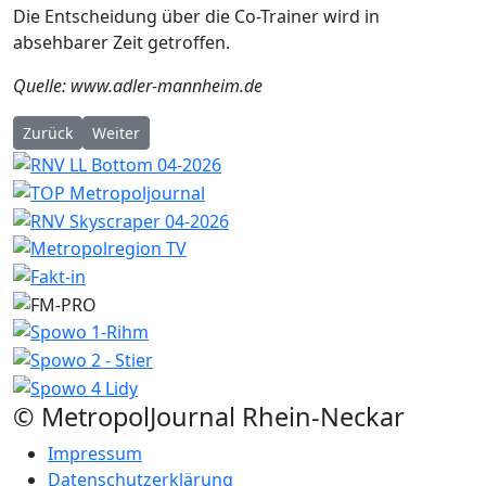
Die Entscheidung über die Co-Trainer wird in
absehbarer Zeit getroffen.
Quelle: www.adler-mannheim.de
Vorheriger Beitrag: Red Bull Salzburg – Adler Mannheim 3:7 OT
Nächster Beitrag: Adler verpflichten Leon Gawanke
Zurück
Weiter
© MetropolJournal Rhein-Neckar
Impressum
Datenschutzerklärung