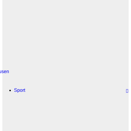
usen
Sport