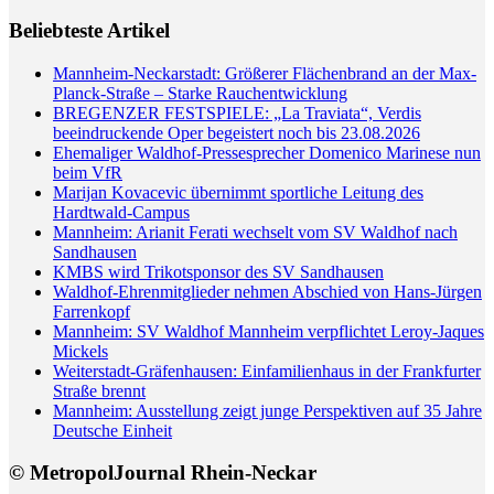
Beliebteste Artikel
Mannheim-Neckarstadt: Größerer Flächenbrand an der Max-
Planck-Straße – Starke Rauchentwicklung
BREGENZER FESTSPIELE: „La Traviata“, Verdis
beeindruckende Oper begeistert noch bis 23.08.2026
Ehemaliger Waldhof-Pressesprecher Domenico Marinese nun
beim VfR
Marijan Kovacevic übernimmt sportliche Leitung des
Hardtwald-Campus
Mannheim: Arianit Ferati wechselt vom SV Waldhof nach
Sandhausen
KMBS wird Trikotsponsor des SV Sandhausen
Waldhof-Ehrenmitglieder nehmen Abschied von Hans-Jürgen
Farrenkopf
Mannheim: SV Waldhof Mannheim verpflichtet Leroy-Jaques
Mickels
Weiterstadt-Gräfenhausen: Einfamilienhaus in der Frankfurter
Straße brennt
Mannheim: Ausstellung zeigt junge Perspektiven auf 35 Jahre
Deutsche Einheit
© MetropolJournal Rhein-Neckar