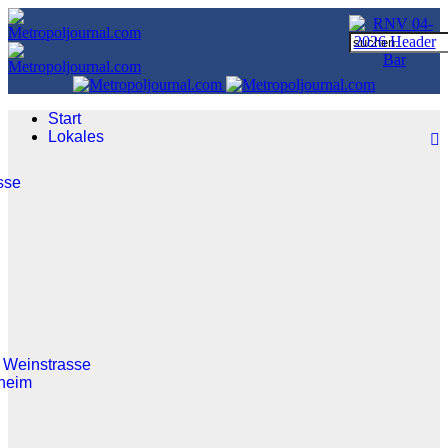
Start
Lokales
sse
 Weinstrasse
heim