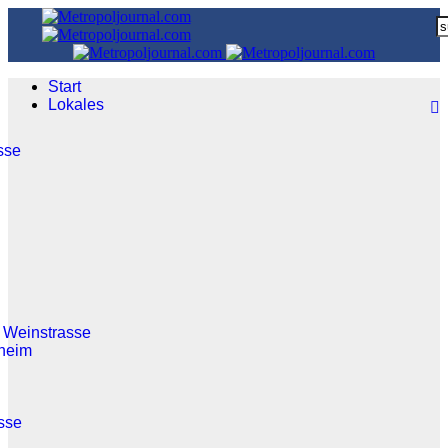
Start
Lokales
sse
 Weinstrasse
heim
sse