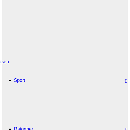
usen
Sport
Ratgeber