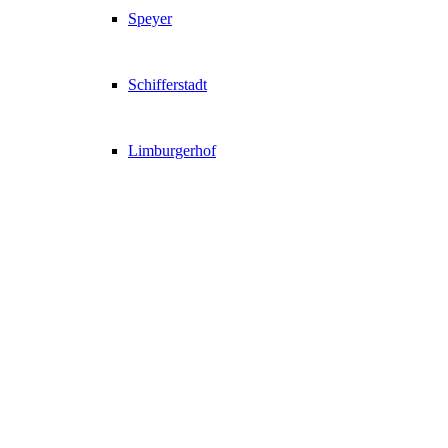
Speyer
Schifferstadt
Limburgerhof
Altrip
Mutterstadt
Bad Dürkheim
Sport