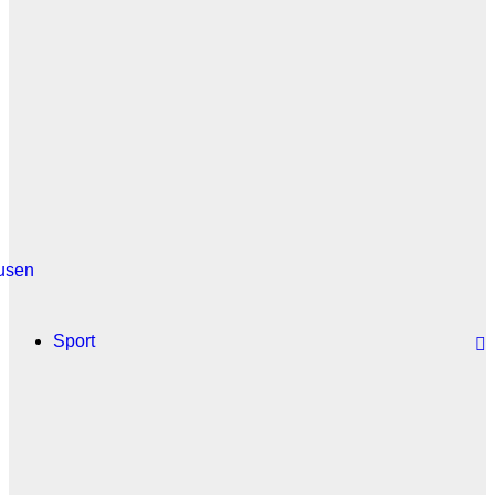
usen
Sport