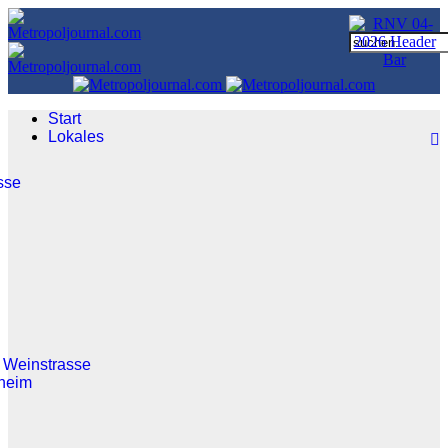
Start
Lokales
sse
 Weinstrasse
heim