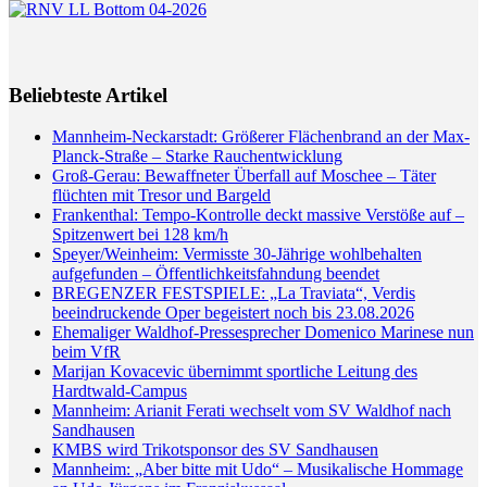
Beliebteste Artikel
Mannheim-Neckarstadt: Größerer Flächenbrand an der Max-
Planck-Straße – Starke Rauchentwicklung
Groß-Gerau: Bewaffneter Überfall auf Moschee – Täter
flüchten mit Tresor und Bargeld
Frankenthal: Tempo-Kontrolle deckt massive Verstöße auf –
Spitzenwert bei 128 km/h
Speyer/Weinheim: Vermisste 30-Jährige wohlbehalten
aufgefunden – Öffentlichkeitsfahndung beendet
BREGENZER FESTSPIELE: „La Traviata“, Verdis
beeindruckende Oper begeistert noch bis 23.08.2026
Ehemaliger Waldhof-Pressesprecher Domenico Marinese nun
beim VfR
Marijan Kovacevic übernimmt sportliche Leitung des
Hardtwald-Campus
Mannheim: Arianit Ferati wechselt vom SV Waldhof nach
Sandhausen
KMBS wird Trikotsponsor des SV Sandhausen
Mannheim: „Aber bitte mit Udo“ – Musikalische Hommage