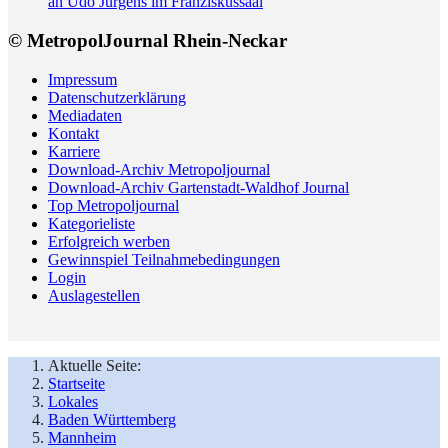
an Udo Jürgens im Franziskussaal
© MetropolJournal Rhein-Neckar
Impressum
Datenschutzerklärung
Mediadaten
Kontakt
Karriere
Download-Archiv Metropoljournal
Download-Archiv Gartenstadt-Waldhof Journal
Top Metropoljournal
Kategorieliste
Erfolgreich werben
Gewinnspiel Teilnahmebedingungen
Login
Auslagestellen
Aktuelle Seite:
Startseite
Lokales
Baden Württemberg
Mannheim