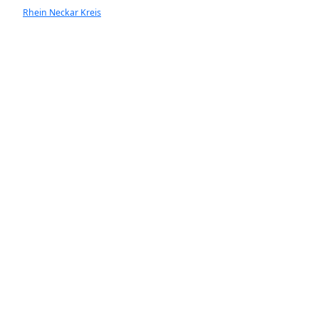
Rhein Neckar Kreis
Ladenburg
Walldorf
Heddesheim
Hockenheim
Neckargemünd
Ketsch
Rauenberg
Wiesloch
Dossnenheim