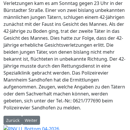
Verletzungen kam es am Sonntag gegen 23 Uhr in der
Bürstadter Straße. Einer von zwei bislang unbekannten
männlichen jungen Tätern, schlugen einem 42-Jährigen
zunächst mit der Faust ins Gesicht des Mannes. Als der
42-Jährige zu Boden ging, trat der zweite Täter in das
Gesicht des Mannes. Dies hatte zur Folge, dass der 42-
Jährige erhebliche Gesichtsverletzungen erlitt. Die
beiden jungen Täter, von denen bislang nicht mehr
bekannt ist, flüchteten in unbekannte Richtung. Der 42-
Jährige musste durch den Rettungsdienst in eine
Spezialklinik gebracht werden. Das Polizeirevier
Mannheim Sandhofen hat die Ermittlungen
aufgenommen. Zeugen, welche Angaben zu den Tätern
oder dem Sachverhalt machen können, werden
gebeten, sich unter der Tel.-Nr.: 0621/777690 beim
Polizeirevier Sandhofen zu melden.
Vorheriger Beitrag: POL-MA: Mannheim: Polizei stoppt betrunk
Nächster Beitrag: POL-MA: Mannheim-Sandhofen: Ein
Zurück
Weiter