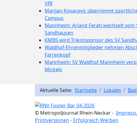
VfR
Marijan Kovacevic übernimmt sportlich
Campus
Mannheim: Arianit Ferati wechselt vom
Sandhausen
KMBS wird Trikotsponsor des SV Sand
Waldhof-Ehrenmitglieder nehmen Absc
Farrenkopf
Mannheim: SV Waldhof Mannheim verpfl
Mickels
Aktuelle Seite:
Startseite
Lokales
Bad
© MetropolJournal Rhein-Neckar -
Impress
Printversionen
-
Erfolgreich Werben