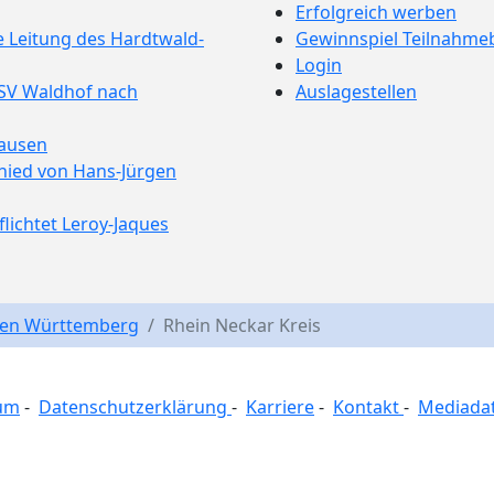
Erfolgreich werben
e Leitung des Hardtwald-
Gewinnspiel Teilnahm
Login
 SV Waldhof nach
Auslagestellen
hausen
hied von Hans-Jürgen
ichtet Leroy-Jaques
en Württemberg
Rhein Neckar Kreis
um
-
Datenschutzerklärung
-
Karriere
-
Kontakt
-
Mediada