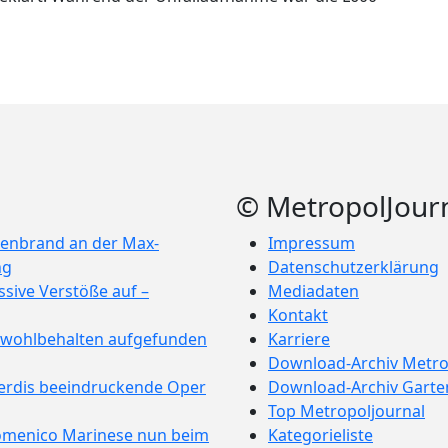
der Zahlenwirrwar? Wie weiße Sprühfarbe Waldbewohnern hilft / G
sbach/Rhein-Neckar-Kreis/K4101: Vollsperrung nach Verkehrsunf
© MetropolJour
enbrand an der Max-
Impressum
ng
Datenschutzerklärung
sive Verstöße auf –
Mediadaten
Kontakt
e wohlbehalten aufgefunden
Karriere
Download-Archiv Metro
Verdis beeindruckende Oper
Download-Archiv Garte
Top Metropoljournal
omenico Marinese nun beim
Kategorieliste