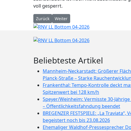
voll gesperrt.
Vorheriger Beitrag: Kreisforstamt: Wellenbad o
Nächster Beitrag: POL-MA: Waldwimmer
Zurück
Weiter
Beliebteste Artikel
Mannheim-Neckarstadt: Größerer Fläch
Planck-Straße – Starke Rauchentwicklu
Frankenthal: Tempo-Kontrolle deckt mas
Spitzenwert bei 128 km/h
Speyer/Weinheim: Vermisste 30-Jährig
– Öffentlichkeitsfahndung beendet
BREGENZER FESTSPIELE: „La Traviata“, 
begeistert noch bis 23.08.2026
Ehemaliger Waldhof-Pressesprecher D