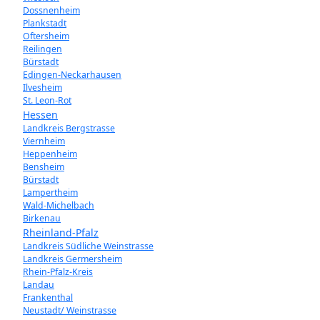
Dossnenheim
Plankstadt
Oftersheim
Reilingen
Bürstadt
Edingen-Neckarhausen
Ilvesheim
St. Leon-Rot
Hessen
Landkreis Bergstrasse
Viernheim
Heppenheim
Bensheim
Bürstadt
Lampertheim
Wald-Michelbach
Birkenau
Rheinland-Pfalz
Landkreis Südliche Weinstrasse
Landkreis Germersheim
Rhein-Pfalz-Kreis
Landau
Frankenthal
Neustadt/ Weinstrasse