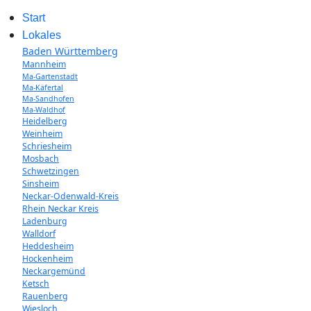
Start
Lokales
Baden Württemberg
Mannheim
Ma-Gartenstadt
Ma-Käfertal
Ma-Sandhofen
Ma-Waldhof
Heidelberg
Weinheim
Schriesheim
Mosbach
Schwetzingen
Sinsheim
Neckar-Odenwald-Kreis
Rhein Neckar Kreis
Ladenburg
Walldorf
Heddesheim
Hockenheim
Neckargemünd
Ketsch
Rauenberg
Wiesloch