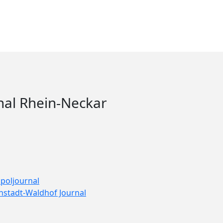
emeinde Wiesenbach setzt Alt- und Totholzkonzept erfolgreich um
all
nal Rhein-Neckar
poljournal
nstadt-Waldhof Journal