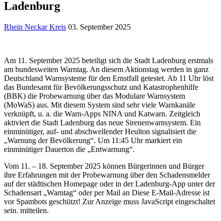
Ladenburg
Rhein Neckar Kreis
03. September 2025
Am 11. September 2025 beteiligt sich die Stadt Ladenburg erstmals
am bundesweiten Warntag. An diesem Aktionstag werden in ganz
Deutschland Warnsysteme für den Ernstfall getestet. Ab 11 Uhr löst
das Bundesamt für Bevölkerungsschutz und Katastrophenhilfe
(BBK) die Probewarnung über das Modulare Warnsystem
(MoWaS) aus. Mit diesem System sind sehr viele Warnkanäle
verknüpft, u. a. die Warn-Apps NINA und Katwarn. Zeitgleich
aktiviert die Stadt Ladenburg das neue Sirenenwarnsystem. Ein
einminütiger, auf- und abschwellender Heulton signalisiert die
„Warnung der Bevölkerung“. Um 11:45 Uhr markiert ein
einminütiger Dauerton die „Entwarnung“.
Vom 11. – 18. September 2025 können Bürgerinnen und Bürger
ihre Erfahrungen mit der Probewarnung über den Schadensmelder
auf der städtischen Homepage oder in der Ladenburg-App unter der
Schadensart „Warntag“ oder per Mail an
Diese E-Mail-Adresse ist
vor Spambots geschützt! Zur Anzeige muss JavaScript eingeschaltet
sein.
mitteilen.