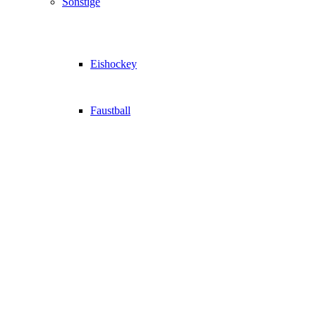
Sonstige
Eishockey
Faustball
Ratgeber
Essen & Trinken
Gesundheit
Haus & Garten