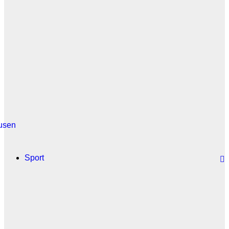
usen
Sport