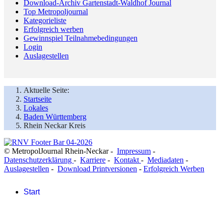
Download-Archiv Gartenstadt-Waldhof Journal
Top Metropoljournal
Kategorieliste
Erfolgreich werben
Gewinnspiel Teilnahmebedingungen
Login
Auslagestellen
Aktuelle Seite:
Startseite
Lokales
Baden Württemberg
Rhein Neckar Kreis
© MetropolJournal Rhein-Neckar -
Impressum
-
Datenschutzerklärung
-
Karriere
-
Kontakt
-
Mediadaten
-
Auslagestellen
-
Download Printversionen
-
Erfolgreich Werben
Start