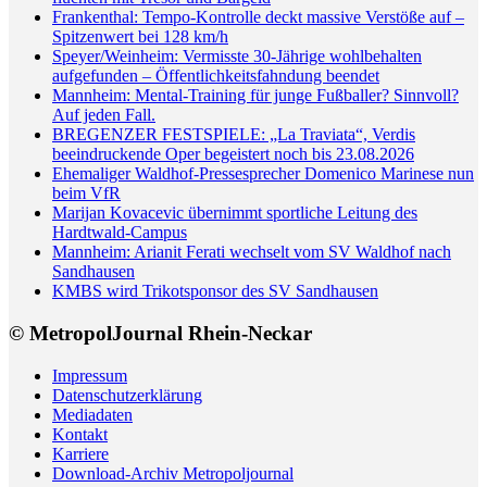
Frankenthal: Tempo-Kontrolle deckt massive Verstöße auf –
Spitzenwert bei 128 km/h
Speyer/Weinheim: Vermisste 30-Jährige wohlbehalten
aufgefunden – Öffentlichkeitsfahndung beendet
Mannheim: Mental-Training für junge Fußballer? Sinnvoll?
Auf jeden Fall.
BREGENZER FESTSPIELE: „La Traviata“, Verdis
beeindruckende Oper begeistert noch bis 23.08.2026
Ehemaliger Waldhof-Pressesprecher Domenico Marinese nun
beim VfR
Marijan Kovacevic übernimmt sportliche Leitung des
Hardtwald-Campus
Mannheim: Arianit Ferati wechselt vom SV Waldhof nach
Sandhausen
KMBS wird Trikotsponsor des SV Sandhausen
© MetropolJournal Rhein-Neckar
Impressum
Datenschutzerklärung
Mediadaten
Kontakt
Karriere
Download-Archiv Metropoljournal