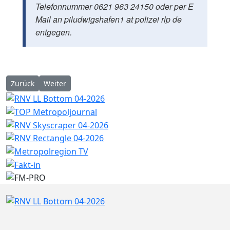
Telefonnummer 0621 963 24150 oder per E
Mail an piludwigshafen1 at polizei rlp de
entgegen.
Vorheriger Beitrag: Ludwigshafen: Öffentlichkeitsfahndung nac
Nächster Beitrag: Ludwigshafen-Rheingönheim: Serie
Zurück
Weiter