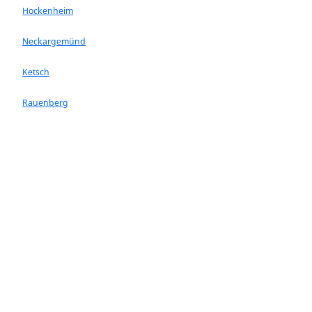
Hockenheim
Neckargemünd
Ketsch
Rauenberg
Wiesloch
Dossnenheim
Plankstadt
Oftersheim
Reilingen
Bürstadt