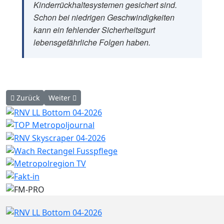
Kinderrückhaltesystemen gesichert sind.
Schon bei niedrigen Geschwindigkeiten
kann ein fehlender Sicherheitsgurt
lebensgefährliche Folgen haben.
Vorheriger Beitrag: Ludwigshafen-Edigheim: Handy am Fahrrad 
Nächster Beitrag: Ludwigshafen-Mitte: E-Scooter in 
Zurück
Weiter