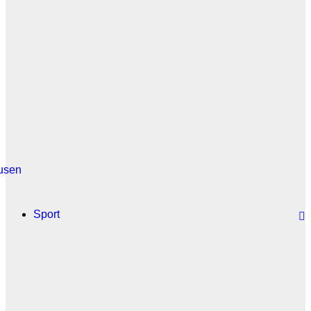
usen
Sport