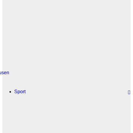
usen
Sport