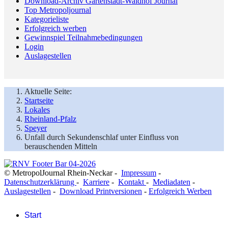
Download-Archiv Gartenstadt-Waldhof Journal
Top Metropoljournal
Kategorieliste
Erfolgreich werben
Gewinnspiel Teilnahmebedingungen
Login
Auslagestellen
Aktuelle Seite:
Startseite
Lokales
Rheinland-Pfalz
Speyer
Unfall durch Sekundenschlaf unter Einfluss von
berauschenden Mitteln
© MetropolJournal Rhein-Neckar -
Impressum
-
Datenschutzerklärung
-
Karriere
-
Kontakt
-
Mediadaten
-
Auslagestellen
-
Download Printversionen
-
Erfolgreich Werben
Start