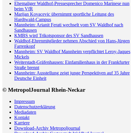
Ehemaliger Waldhof-Pressesprecher Domenico Marinese nun
beim VfR
Marijan Kovacevic übernimmt sportliche Leitung des
Hardtwald-Campus
Mannheim: Arianit Ferati wechselt vom SV Waldhof nach
Sandhausen
KMBS wird Trikotsponsor des SV Sandhausen
Waldhof-Ehrenmitglieder nehmen Abschied von Hans-Jürgen
Farrenkopf
Mannheim: SV Waldhof Mannheim verpflichtet Leroy-Jaques
Mickels
Weiterstadt-Gräfenhausen: Einfamilienhaus in der Frankfurter
Straße brennt
Mannheim: Ausstellung zeigt junge Perspektiven auf 35 Jahre
Deutsche Einheit
© MetropolJournal Rhein-Neckar
Impressum
Datenschutzerklärung
Mediadaten
Kontakt
Karriere
Download-Archiv Metropoljournal