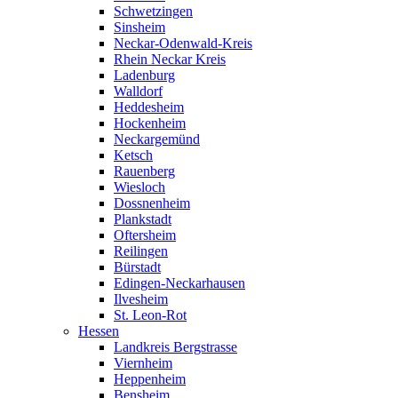
Schwetzingen
Sinsheim
Neckar-Odenwald-Kreis
Rhein Neckar Kreis
Ladenburg
Walldorf
Heddesheim
Hockenheim
Neckargemünd
Ketsch
Rauenberg
Wiesloch
Dossnenheim
Plankstadt
Oftersheim
Reilingen
Bürstadt
Edingen-Neckarhausen
Ilvesheim
St. Leon-Rot
Hessen
Landkreis Bergstrasse
Viernheim
Heppenheim
Bensheim