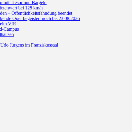
n mit Tresor und Bargeld
itzenwert bei 128 km/h
den – Öffentlichkeitsfahndung beendet
de Oper begeistert noch bis 23.08.2026
beim VfR
ald-Campus
dhausen
Udo Jürgens im Franziskussaal