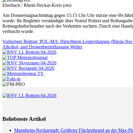
Eberbach / Rhein-Neckar-Kreis (ots)
Am Donnerstagnachmittag gegen 15:15 Uhr Uhr stürzte eine 69-Jähri
wurde. Ihr Begleiter verständigte über Notruf Polizei und Rettungsdi
Rettungshubschrauber nach der Verletzten suchten. Durch eine Handy
verbracht wurde.
Vorheriger Beitrag: POL-MA: Hirschberg-Leutershausen (Rhein-Necka
Alkohol- und Drogenbeeinflussung
Weiter
Beliebteste Artikel
Mannheim-Neckarstadt: Größerer Flächenbrand an der Max-Pl