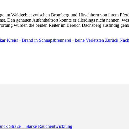
ge im Waldgebiet zwischen Bromberg und Hirschhorn von ihrem Pferd, 
enst. Den genauen Aufenthaltsort konnte er allerdings nicht nennen, w
ortung wurden die beiden Reiter im Bereich Dachsberg ausfindig gemac
r-Kreis) - Brand in Schnapsbrennerei - keine Verletzten
Zurück
Nächs
anck-Straße – Starke Rauchentwicklung