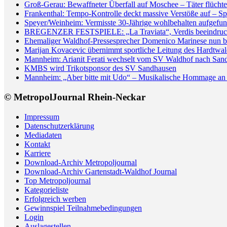
Groß-Gerau: Bewaffneter Überfall auf Moschee – Täter flüchte
Frankenthal: Tempo-Kontrolle deckt massive Verstöße auf – Sp
Speyer/Weinheim: Vermisste 30-Jährige wohlbehalten aufgefun
BREGENZER FESTSPIELE: „La Traviata“, Verdis beeindrucken
Ehemaliger Waldhof-Pressesprecher Domenico Marinese nun 
Marijan Kovacevic übernimmt sportliche Leitung des Hardtw
Mannheim: Arianit Ferati wechselt vom SV Waldhof nach San
KMBS wird Trikotsponsor des SV Sandhausen
Mannheim: „Aber bitte mit Udo“ – Musikalische Hommage an 
© MetropolJournal Rhein-Neckar
Impressum
Datenschutzerklärung
Mediadaten
Kontakt
Karriere
Download-Archiv Metropoljournal
Download-Archiv Gartenstadt-Waldhof Journal
Top Metropoljournal
Kategorieliste
Erfolgreich werben
Gewinnspiel Teilnahmebedingungen
Login
Auslagestellen