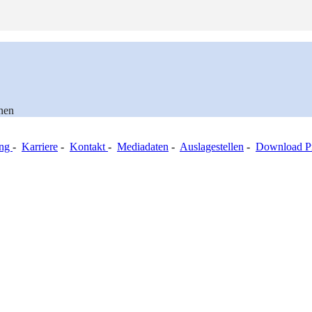
nen
ung
-
Karriere
-
Kontakt
-
Mediadaten
-
Auslagestellen
-
Download Pr