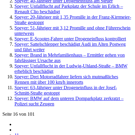
Speyer: 40-Jähriger unter Drogeneinfluss am Steuer
Speyer: Unfallflucht auf Parkplatz der Schule im Erlich –
Renault Clio beschädigt
Speyer: 20-Jähriger mit 1,35 Promille in der Franz-Kirrmeier-
Straße gestoppt
Speyer: 51-Jähriger mit 3,12 Promille und ohne Führerschein
unterwegs
Speyer: E-Scooter-Fahrer unter Drogeneinfluss kontrolliert
Speyer: Sattelschlepper beschädigt Audi im Alten Postweg
und fährt weiter
Speyer: Brand in Mehrfamilienhaus – Ermittler gehen von
fahrlässiger Ursache aus
Speyer: Unfallflucht in der Ludwig-Uhland-Straße – BMW
erheblich beschädigt
Speyer: Drei Motorradfahrer liefern sich mutmaßliches
Rennen mit über 100 km/h innerorts
Speyer: 63-Jähriger unter Drogeneinfluss in der Josef-
Schmitt-Straße gestoppt
Speyer: BMW auf dem unteren Domparkplatz zerkratzt –
Polizei sucht Zeugen
Seite 16 von 101