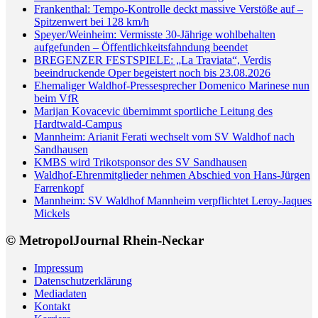
Frankenthal: Tempo-Kontrolle deckt massive Verstöße auf –
Spitzenwert bei 128 km/h
Speyer/Weinheim: Vermisste 30-Jährige wohlbehalten
aufgefunden – Öffentlichkeitsfahndung beendet
BREGENZER FESTSPIELE: „La Traviata“, Verdis
beeindruckende Oper begeistert noch bis 23.08.2026
Ehemaliger Waldhof-Pressesprecher Domenico Marinese nun
beim VfR
Marijan Kovacevic übernimmt sportliche Leitung des
Hardtwald-Campus
Mannheim: Arianit Ferati wechselt vom SV Waldhof nach
Sandhausen
KMBS wird Trikotsponsor des SV Sandhausen
Waldhof-Ehrenmitglieder nehmen Abschied von Hans-Jürgen
Farrenkopf
Mannheim: SV Waldhof Mannheim verpflichtet Leroy-Jaques
Mickels
© MetropolJournal Rhein-Neckar
Impressum
Datenschutzerklärung
Mediadaten
Kontakt