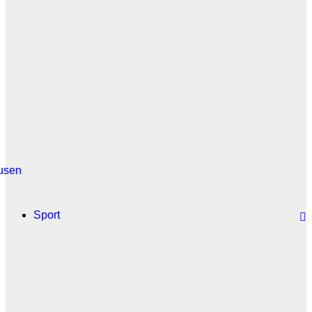
usen
Sport