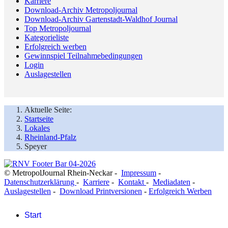
Karriere
Download-Archiv Metropoljournal
Download-Archiv Gartenstadt-Waldhof Journal
Top Metropoljournal
Kategorieliste
Erfolgreich werben
Gewinnspiel Teilnahmebedingungen
Login
Auslagestellen
Aktuelle Seite:
Startseite
Lokales
Rheinland-Pfalz
Speyer
© MetropolJournal Rhein-Neckar -
Impressum
-
Datenschutzerklärung
-
Karriere
-
Kontakt
-
Mediadaten
-
Auslagestellen
-
Download Printversionen
-
Erfolgreich Werben
Start