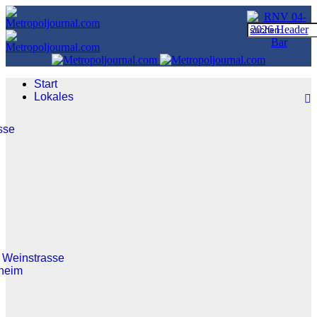
Start
Lokales
sse
 Weinstrasse
heim