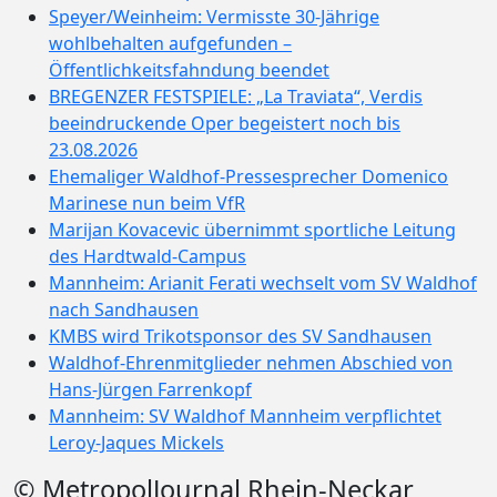
Speyer/Weinheim: Vermisste 30-Jährige
wohlbehalten aufgefunden –
Öffentlichkeitsfahndung beendet
BREGENZER FESTSPIELE: „La Traviata“, Verdis
beeindruckende Oper begeistert noch bis
23.08.2026
Ehemaliger Waldhof-Pressesprecher Domenico
Marinese nun beim VfR
Marijan Kovacevic übernimmt sportliche Leitung
des Hardtwald-Campus
Mannheim: Arianit Ferati wechselt vom SV Waldhof
nach Sandhausen
KMBS wird Trikotsponsor des SV Sandhausen
Waldhof-Ehrenmitglieder nehmen Abschied von
Hans-Jürgen Farrenkopf
Mannheim: SV Waldhof Mannheim verpflichtet
Leroy-Jaques Mickels
© MetropolJournal Rhein-Neckar