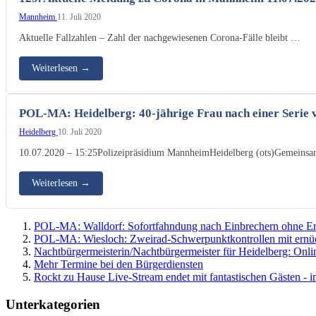
Mannheim
11. Juli 2020
Aktuelle Fallzahlen – Zahl der nachgewiesenen Corona-Fälle bleibt …
Weiterlesen
→
POL-MA: Heidelberg: 40-jährige Frau nach einer Serie 
Heidelberg
10. Juli 2020
10.07.2020 – 15:25Polizeipräsidium MannheimHeidelberg (ots)Gemeinsam
Weiterlesen
→
POL-MA: Walldorf: Sofortfahndung nach Einbrechern ohne Er
POL-MA: Wiesloch: Zweirad-Schwerpunktkontrollen mit ernüc
Nachtbürgermeisterin/Nachtbürgermeister für Heidelberg: Onlin
Mehr Termine bei den Bürgerdiensten
Rockt zu Hause Live-Stream endet mit fantastischen Gästen - 
Unterkategorien