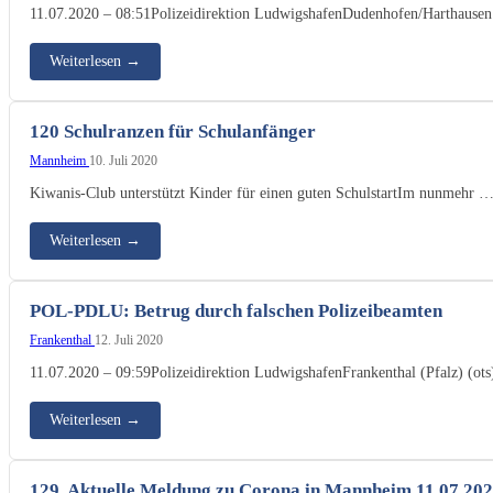
11.07.2020 – 08:51Polizeidirektion LudwigshafenDudenhofen/Harthausen
Weiterlesen
→
120 Schulranzen für Schulanfänger
Mannheim
10. Juli 2020
Kiwanis-Club unterstützt Kinder für einen guten SchulstartIm nunmehr 
Weiterlesen
→
POL-PDLU: Betrug durch falschen Polizeibeamten
Frankenthal
12. Juli 2020
11.07.2020 – 09:59Polizeidirektion LudwigshafenFrankenthal (Pfalz) (ot
Weiterlesen
→
129. Aktuelle Meldung zu Corona in Mannheim 11.07.20