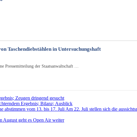
von Taschendiebstählen in Untersuchungshaft
e Pressemitteilung der Staatsanwaltschaft …
gebnis; Zeugen dringend gesucht
hterndem Ergebnis; Bilanz; Ausblick
e abstimmen vom 13. bis 17. Juli Am 22. Juli stellen sich die aussic
im August geht es Open Air weiter