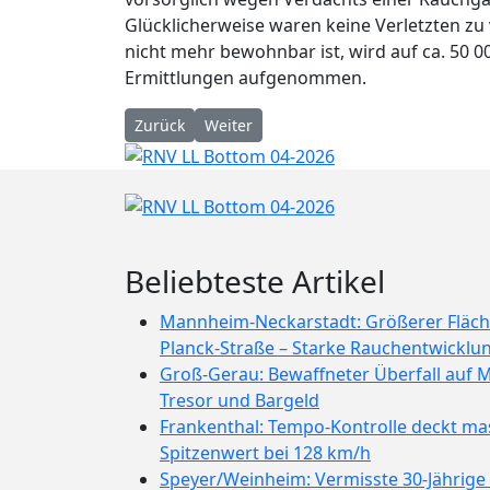
Glücklicherweise waren keine Verletzten z
nicht mehr bewohnbar ist, wird auf ca. 50 00
Ermittlungen aufgenommen.
Vorheriger Beitrag: POL-MA: Heidelberg: Hochwe
Nächster Beitrag: Personalamtsleiter 
Zurück
Weiter
Beliebteste Artikel
Mannheim-Neckarstadt: Größerer Fläch
Planck-Straße – Starke Rauchentwicklu
Groß-Gerau: Bewaffneter Überfall auf M
Tresor und Bargeld
Frankenthal: Tempo-Kontrolle deckt mas
Spitzenwert bei 128 km/h
Speyer/Weinheim: Vermisste 30-Jährig