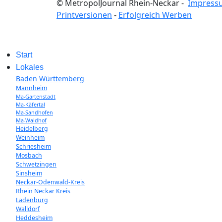
© MetropolJournal Rhein-Neckar -
Impress
Printversionen
-
Erfolgreich Werben
Start
Lokales
Baden Württemberg
Mannheim
Ma-Gartenstadt
Ma-Käfertal
Ma-Sandhofen
Ma-Waldhof
Heidelberg
Weinheim
Schriesheim
Mosbach
Schwetzingen
Sinsheim
Neckar-Odenwald-Kreis
Rhein Neckar Kreis
Ladenburg
Walldorf
Heddesheim