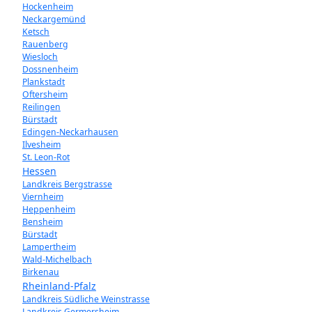
Hockenheim
Neckargemünd
Ketsch
Rauenberg
Wiesloch
Dossnenheim
Plankstadt
Oftersheim
Reilingen
Bürstadt
Edingen-Neckarhausen
Ilvesheim
St. Leon-Rot
Hessen
Landkreis Bergstrasse
Viernheim
Heppenheim
Bensheim
Bürstadt
Lampertheim
Wald-Michelbach
Birkenau
Rheinland-Pfalz
Landkreis Südliche Weinstrasse
Landkreis Germersheim