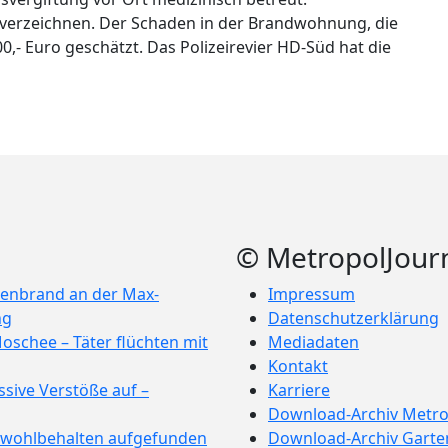
u verzeichnen. Der Schaden in der Brandwohnung, die
0,- Euro geschätzt. Das Polizeirevier HD-Süd hat die
rtiges Fahrrad beim Polizeirevier Heidelberg-Süd abgegeben - Bes
Roland Haag in den Ruhestand verabschiedet OB Würzner: „Immer o
© MetropolJour
enbrand an der Max-
Impressum
ng
Datenschutzerklärung
oschee – Täter flüchten mit
Mediadaten
Kontakt
sive Verstöße auf –
Karriere
Download-Archiv Metro
e wohlbehalten aufgefunden
Download-Archiv Garte