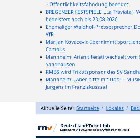
– Öffentlichkeitsfahndung beendet
BREGENZER FESTSPIELE: „La Traviata“, 
begeistert noch bis 23.08.2026
Ehemaliger Waldhof-Pressesprecher D
VfR
Marijan Kovacevic übernimmt sportlich
Campus
Mannheim: Arianit Ferati wechselt vom
Sandhausen
KMBS wird Trikotsponsor des SV Sand
Mannheim: „Aber bitte mit Udo“ – Mus
Jürgens im Franziskussaal
Aktuelle Seite:
Startseite
Lokales
Bad