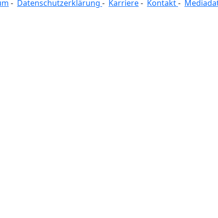
um
-
Datenschutzerklärung
-
Karriere
-
Kontakt
-
Mediada