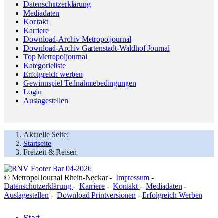
Datenschutzerklärung
Mediadaten
Kontakt
Karriere
Download-Archiv Metropoljournal
Download-Archiv Gartenstadt-Waldhof Journal
Top Metropoljournal
Kategorieliste
Erfolgreich werben
Gewinnspiel Teilnahmebedingungen
Login
Auslagestellen
Aktuelle Seite:
Startseite
Freizeit & Reisen
© MetropolJournal Rhein-Neckar -
Impressum
-
Datenschutzerklärung
-
Karriere
-
Kontakt
-
Mediadaten
-
Auslagestellen
-
Download Printversionen
-
Erfolgreich Werben
Start