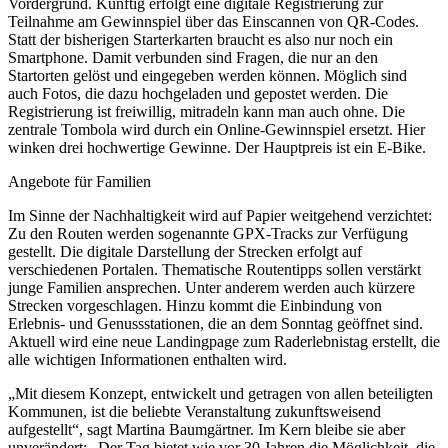
Vordergrund. Künftig erfolgt eine digitale Registrierung zur
Teilnahme am Gewinnspiel über das Einscannen von QR-Codes.
Statt der bisherigen Starterkarten braucht es also nur noch ein
Smartphone. Damit verbunden sind Fragen, die nur an den
Startorten gelöst und eingegeben werden können. Möglich sind
auch Fotos, die dazu hochgeladen und gepostet werden. Die
Registrierung ist freiwillig, mitradeln kann man auch ohne. Die
zentrale Tombola wird durch ein Online-Gewinnspiel ersetzt. Hier
winken drei hochwertige Gewinne. Der Hauptpreis ist ein E-Bike.
Angebote für Familien
Im Sinne der Nachhaltigkeit wird auf Papier weitgehend verzichtet:
Zu den Routen werden sogenannte GPX-Tracks zur Verfügung
gestellt. Die digitale Darstellung der Strecken erfolgt auf
verschiedenen Portalen. Thematische Routentipps sollen verstärkt
junge Familien ansprechen. Unter anderem werden auch kürzere
Strecken vorgeschlagen. Hinzu kommt die Einbindung von
Erlebnis- und Genussstationen, die an dem Sonntag geöffnet sind.
Aktuell wird eine neue Landingpage zum Raderlebnistag erstellt, die
alle wichtigen Informationen enthalten wird.
„Mit diesem Konzept, entwickelt und getragen von allen beteiligten
Kommunen, ist die beliebte Veranstaltung zukunftsweisend
aufgestellt“, sagt Martina Baumgärtner. Im Kern bleibe sie aber
unverändert: „Der Tag bietet wie vor 30 Jahren die Möglichkeit, die