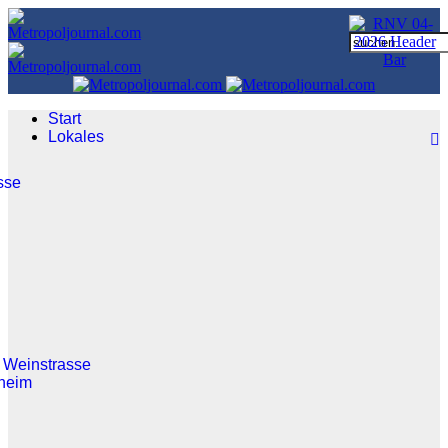
Start
Lokales
sse
 Weinstrasse
heim