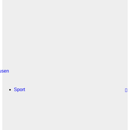
usen
Sport