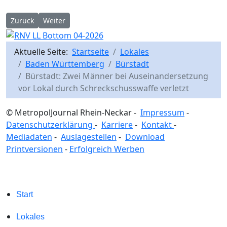
Vorheriger Beitrag: Bürstadt: Maskierter Täter überfällt Tankste
Nächster Beitrag: B44 bei Bürstadt-Bobstadt: Schwere
Zurück
Weiter
Aktuelle Seite:
Startseite
Lokales
Baden Württemberg
Bürstadt
Bürstadt: Zwei Männer bei Auseinandersetzung
vor Lokal durch Schreckschusswaffe verletzt
© MetropolJournal Rhein-Neckar -
Impressum
-
Datenschutzerklärung
-
Karriere
-
Kontakt
-
Mediadaten
-
Auslagestellen
-
Download
Printversionen
-
Erfolgreich Werben
Start
Lokales