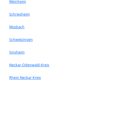
Weinheim
Schriesheim
Mosbach
Schwetzingen
Sinsheim
Neckar-Odenwald-Kreis
Rhein Neckar Kreis
Ladenburg
Walldorf
Heddesheim
Hockenheim