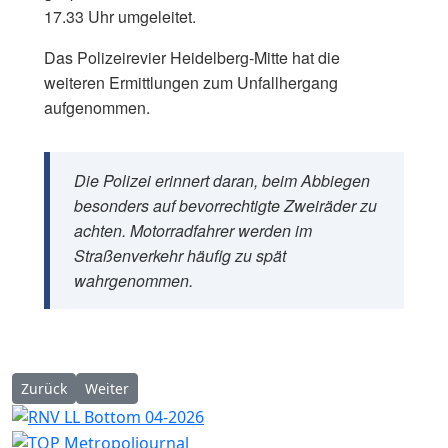
17.33 Uhr umgeleitet.
Das Polizeirevier Heidelberg-Mitte hat die
weiteren Ermittlungen zum Unfallhergang
aufgenommen.
Die Polizei erinnert daran, beim Abbiegen
besonders auf bevorrechtigte Zweiräder zu
achten. Motorradfahrer werden im
Straßenverkehr häufig zu spät
wahrgenommen.
Vorheriger Beitrag: Heidelberg: Hoher Sachschaden nach Zusa
Nächster Beitrag: Heidelberg: Jugendliche auf Heim
Zurück
Weiter