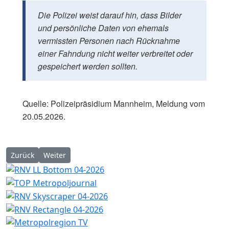
Die Polizei weist darauf hin, dass Bilder
und persönliche Daten von ehemals
vermissten Personen nach Rücknahme
einer Fahndung nicht weiter verbreitet oder
gespeichert werden sollten.
Quelle: Polizeipräsidium Mannheim, Meldung vom
20.05.2026.
Vorheriger Beitrag: Heidelberg: Riskantes Überholmanöver au
Nächster Beitrag: Heidelberg: 21-Jähriger bei mutma
Zurück
Weiter