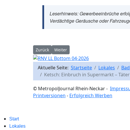
Leserhinweis: Gewerbeeinbrüche erfol
Verdächtige Geräusche oder Fahrzeug
Vorheriger Beitrag: Ketsch: Erneuter Einbruch i
Nächster Beitrag: Ketsch: Vorfahrt mi
Zurück
Weiter
Aktuelle Seite:
Startseite
Lokales
Bad
Ketsch: Einbruch in Supermarkt – Täte
© MetropolJournal Rhein-Neckar -
Impress
Printversionen
-
Erfolgreich Werben
Start
Lokales