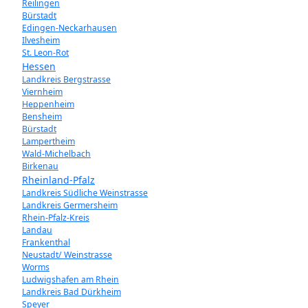
Reilingen
Bürstadt
Edingen-Neckarhausen
Ilvesheim
St. Leon-Rot
Hessen
Landkreis Bergstrasse
Viernheim
Heppenheim
Bensheim
Bürstadt
Lampertheim
Wald-Michelbach
Birkenau
Rheinland-Pfalz
Landkreis Südliche Weinstrasse
Landkreis Germersheim
Rhein-Pfalz-Kreis
Landau
Frankenthal
Neustadt/ Weinstrasse
Worms
Ludwigshafen am Rhein
Landkreis Bad Dürkheim
Speyer