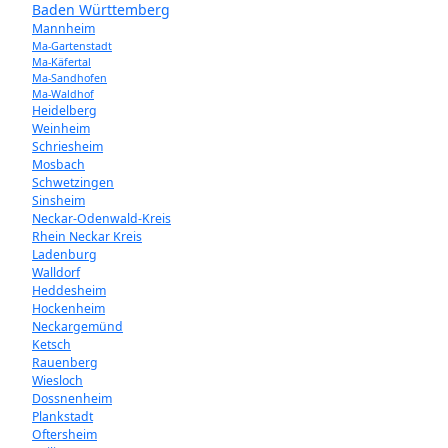
Baden Württemberg
Mannheim
Ma-Gartenstadt
Ma-Käfertal
Ma-Sandhofen
Ma-Waldhof
Heidelberg
Weinheim
Schriesheim
Mosbach
Schwetzingen
Sinsheim
Neckar-Odenwald-Kreis
Rhein Neckar Kreis
Ladenburg
Walldorf
Heddesheim
Hockenheim
Neckargemünd
Ketsch
Rauenberg
Wiesloch
Dossnenheim
Plankstadt
Oftersheim