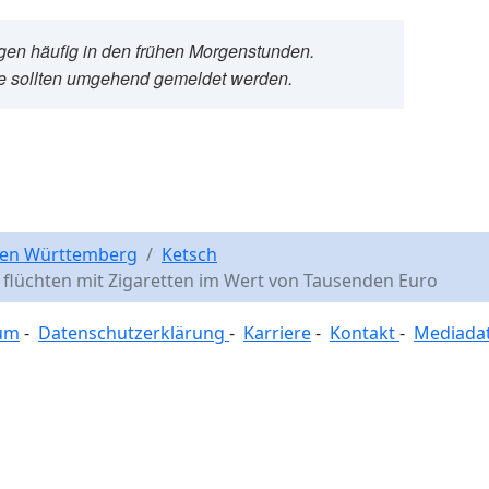
gen häufig in den frühen Morgenstunden.
e sollten umgehend gemeldet werden.
n Supermarkt – Täter stehlen erneut Zigaretten
ssachtet – Verkehrsunfall mit rund 20.000 Euro Schaden
en Württemberg
Ketsch
r flüchten mit Zigaretten im Wert von Tausenden Euro
um
-
Datenschutzerklärung
-
Karriere
-
Kontakt
-
Mediada