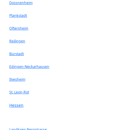
Dossnenheim
Plankstadt
Oftersheim
Reilingen
Bürstadt
Edingen-Neckarhausen
Ilvesheim
St. Leon-Rot
Hessen
Landkreis Bergstrasse