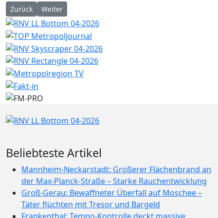
Vorheriger Beitrag: Wartungsarbeiten an Ampelanlagen in der
Nächster Beitrag: Not-Kinderbetreuung für Eltern be
Zurück
Weiter
Beliebteste Artikel
Mannheim-Neckarstadt: Größerer Flächenbrand an
der Max-Planck-Straße – Starke Rauchentwicklung
Groß-Gerau: Bewaffneter Überfall auf Moschee –
Täter flüchten mit Tresor und Bargeld
Frankenthal: Tempo-Kontrolle deckt massive