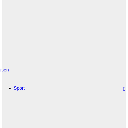
usen
Sport