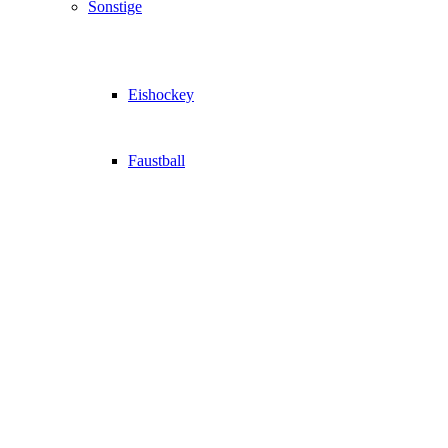
Sonstige
Eishockey
Faustball
Ratgeber
Essen & Trinken
Gesundheit
Haus & Garten