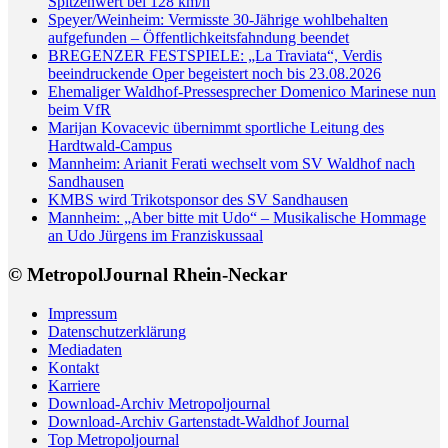
Spitzenwert bei 128 km/h
Speyer/Weinheim: Vermisste 30-Jährige wohlbehalten
aufgefunden – Öffentlichkeitsfahndung beendet
BREGENZER FESTSPIELE: „La Traviata“, Verdis
beeindruckende Oper begeistert noch bis 23.08.2026
Ehemaliger Waldhof-Pressesprecher Domenico Marinese nun
beim VfR
Marijan Kovacevic übernimmt sportliche Leitung des
Hardtwald-Campus
Mannheim: Arianit Ferati wechselt vom SV Waldhof nach
Sandhausen
KMBS wird Trikotsponsor des SV Sandhausen
Mannheim: „Aber bitte mit Udo“ – Musikalische Hommage
an Udo Jürgens im Franziskussaal
© MetropolJournal Rhein-Neckar
Impressum
Datenschutzerklärung
Mediadaten
Kontakt
Karriere
Download-Archiv Metropoljournal
Download-Archiv Gartenstadt-Waldhof Journal
Top Metropoljournal