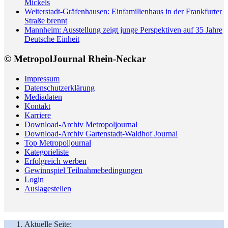
Mickels
Weiterstadt-Gräfenhausen: Einfamilienhaus in der Frankfurter
Straße brennt
Mannheim: Ausstellung zeigt junge Perspektiven auf 35 Jahre
Deutsche Einheit
© MetropolJournal Rhein-Neckar
Impressum
Datenschutzerklärung
Mediadaten
Kontakt
Karriere
Download-Archiv Metropoljournal
Download-Archiv Gartenstadt-Waldhof Journal
Top Metropoljournal
Kategorieliste
Erfolgreich werben
Gewinnspiel Teilnahmebedingungen
Login
Auslagestellen
Aktuelle Seite: