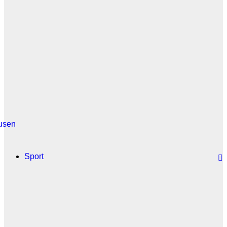
usen
Sport