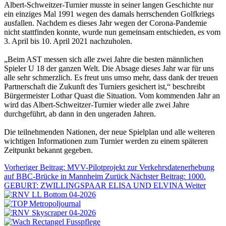
Albert-Schweitzer-Turnier musste in seiner langen Geschichte nur
ein einziges Mal 1991 wegen des damals herrschenden Golfkriegs
ausfallen. Nachdem es dieses Jahr wegen der Corona-Pandemie
nicht stattfinden konnte, wurde nun gemeinsam entschieden, es vom
3. April bis 10. April 2021 nachzuholen.
„Beim AST messen sich alle zwei Jahre die besten männlichen
Spieler U 18 der ganzen Welt. Die Absage dieses Jahr war für uns
alle sehr schmerzlich. Es freut uns umso mehr, dass dank der treuen
Partnerschaft die Zukunft des Turniers gesichert ist,“ beschreibt
Bürgermeister Lothar Quast die Situation. Vom kommenden Jahr an
wird das Albert-Schweitzer-Turnier wieder alle zwei Jahre
durchgeführt, ab dann in den ungeraden Jahren.
Die teilnehmenden Nationen, der neue Spielplan und alle weiteren
wichtigen Informationen zum Turnier werden zu einem späteren
Zeitpunkt bekannt gegeben.
Vorheriger Beitrag: MVV-Pilotprojekt zur Verkehrsdatenerhebung
auf BBC-Brücke in Mannheim
Zurück
Nächster Beitrag: 1000.
GEBURT: ZWILLINGSPAAR ELISA UND ELVINA
Weiter