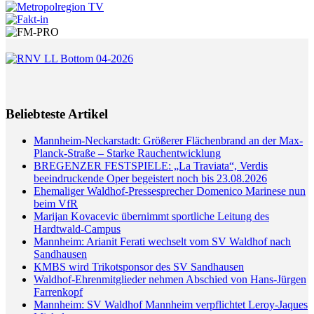
Beliebteste Artikel
Mannheim-Neckarstadt: Größerer Flächenbrand an der Max-
Planck-Straße – Starke Rauchentwicklung
BREGENZER FESTSPIELE: „La Traviata“, Verdis
beeindruckende Oper begeistert noch bis 23.08.2026
Ehemaliger Waldhof-Pressesprecher Domenico Marinese nun
beim VfR
Marijan Kovacevic übernimmt sportliche Leitung des
Hardtwald-Campus
Mannheim: Arianit Ferati wechselt vom SV Waldhof nach
Sandhausen
KMBS wird Trikotsponsor des SV Sandhausen
Waldhof-Ehrenmitglieder nehmen Abschied von Hans-Jürgen
Farrenkopf
Mannheim: SV Waldhof Mannheim verpflichtet Leroy-Jaques