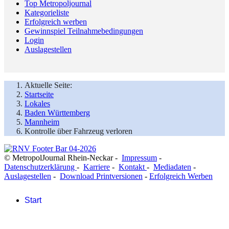
Top Metropoljournal
Kategorieliste
Erfolgreich werben
Gewinnspiel Teilnahmebedingungen
Login
Auslagestellen
Aktuelle Seite:
Startseite
Lokales
Baden Württemberg
Mannheim
Kontrolle über Fahrzeug verloren
© MetropolJournal Rhein-Neckar -
Impressum
-
Datenschutzerklärung
-
Karriere
-
Kontakt
-
Mediadaten
-
Auslagestellen
-
Download Printversionen
-
Erfolgreich Werben
Start