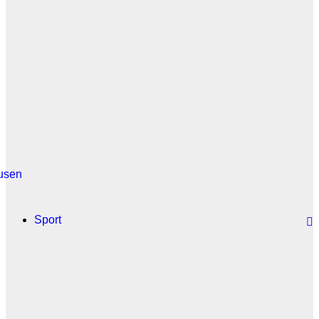
usen
Sport