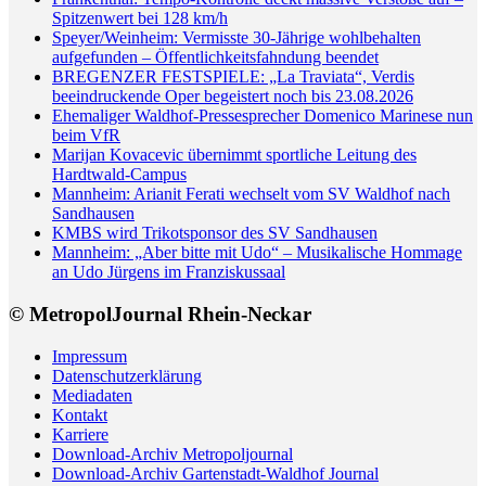
Spitzenwert bei 128 km/h
Speyer/Weinheim: Vermisste 30-Jährige wohlbehalten
aufgefunden – Öffentlichkeitsfahndung beendet
BREGENZER FESTSPIELE: „La Traviata“, Verdis
beeindruckende Oper begeistert noch bis 23.08.2026
Ehemaliger Waldhof-Pressesprecher Domenico Marinese nun
beim VfR
Marijan Kovacevic übernimmt sportliche Leitung des
Hardtwald-Campus
Mannheim: Arianit Ferati wechselt vom SV Waldhof nach
Sandhausen
KMBS wird Trikotsponsor des SV Sandhausen
Mannheim: „Aber bitte mit Udo“ – Musikalische Hommage
an Udo Jürgens im Franziskussaal
© MetropolJournal Rhein-Neckar
Impressum
Datenschutzerklärung
Mediadaten
Kontakt
Karriere
Download-Archiv Metropoljournal
Download-Archiv Gartenstadt-Waldhof Journal