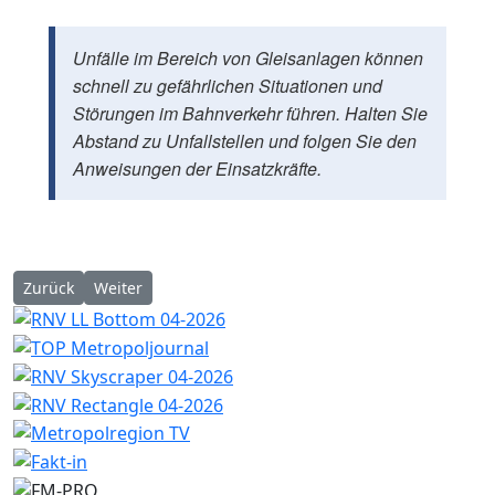
Unfälle im Bereich von Gleisanlagen können
schnell zu gefährlichen Situationen und
Störungen im Bahnverkehr führen. Halten Sie
Abstand zu Unfallstellen und folgen Sie den
Anweisungen der Einsatzkräfte.
Vorheriger Beitrag: Mannheim: Waldstraße nach Straßenabsenku
Nächster Beitrag: Mannheim-Waldhof: Autofahrer flüch
Zurück
Weiter