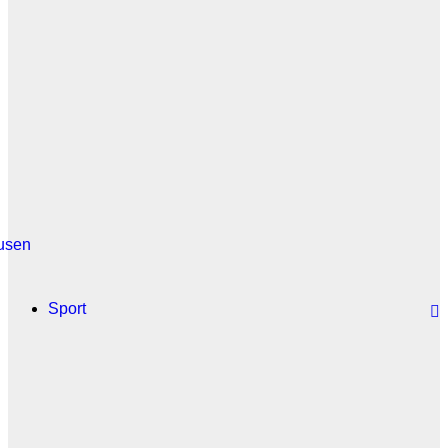
usen
Sport