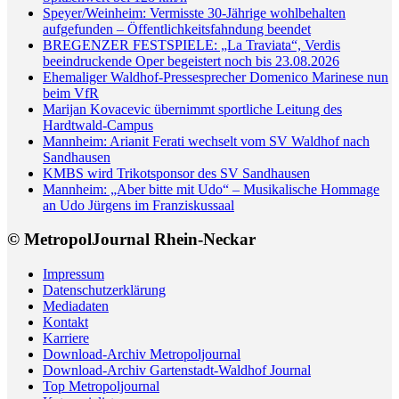
Speyer/Weinheim: Vermisste 30-Jährige wohlbehalten
aufgefunden – Öffentlichkeitsfahndung beendet
BREGENZER FESTSPIELE: „La Traviata“, Verdis
beeindruckende Oper begeistert noch bis 23.08.2026
Ehemaliger Waldhof-Pressesprecher Domenico Marinese nun
beim VfR
Marijan Kovacevic übernimmt sportliche Leitung des
Hardtwald-Campus
Mannheim: Arianit Ferati wechselt vom SV Waldhof nach
Sandhausen
KMBS wird Trikotsponsor des SV Sandhausen
Mannheim: „Aber bitte mit Udo“ – Musikalische Hommage
an Udo Jürgens im Franziskussaal
© MetropolJournal Rhein-Neckar
Impressum
Datenschutzerklärung
Mediadaten
Kontakt
Karriere
Download-Archiv Metropoljournal
Download-Archiv Gartenstadt-Waldhof Journal
Top Metropoljournal