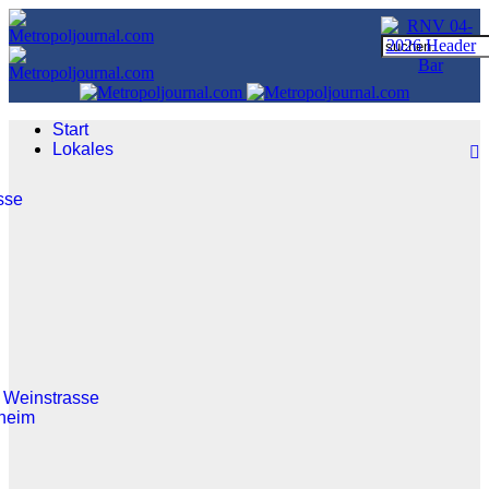
Start
Lokales
sse
 Weinstrasse
heim