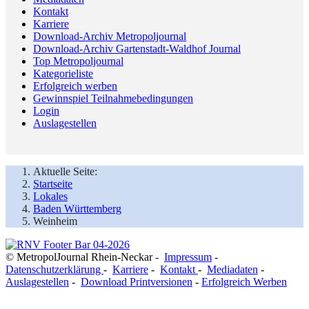
Kontakt
Karriere
Download-Archiv Metropoljournal
Download-Archiv Gartenstadt-Waldhof Journal
Top Metropoljournal
Kategorieliste
Erfolgreich werben
Gewinnspiel Teilnahmebedingungen
Login
Auslagestellen
Aktuelle Seite:
Startseite
Lokales
Baden Württemberg
Weinheim
© MetropolJournal Rhein-Neckar -
Impressum
-
Datenschutzerklärung
-
Karriere
-
Kontakt
-
Mediadaten
-
Auslagestellen
-
Download Printversionen
-
Erfolgreich Werben