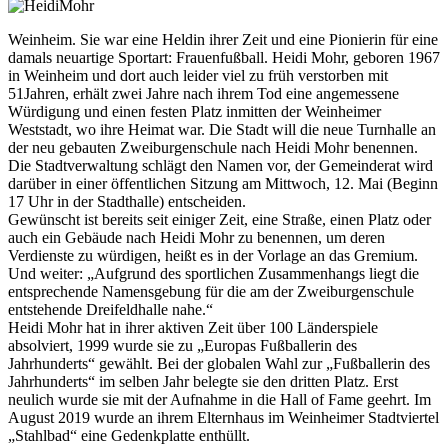
Weinheim. Sie war eine Heldin ihrer Zeit und eine Pionierin für eine
damals neuartige Sportart: Frauenfußball. Heidi Mohr, geboren 1967
in Weinheim und dort auch leider viel zu früh verstorben mit
51Jahren, erhält zwei Jahre nach ihrem Tod eine angemessene
Würdigung und einen festen Platz inmitten der Weinheimer
Weststadt, wo ihre Heimat war. Die Stadt will die neue Turnhalle an
der neu gebauten Zweiburgenschule nach Heidi Mohr benennen.
Die Stadtverwaltung schlägt den Namen vor, der Gemeinderat wird
darüber in einer öffentlichen Sitzung am Mittwoch, 12. Mai (Beginn
17 Uhr in der Stadthalle) entscheiden.
Gewünscht ist bereits seit einiger Zeit, eine Straße, einen Platz oder
auch ein Gebäude nach Heidi Mohr zu benennen, um deren
Verdienste zu würdigen, heißt es in der Vorlage an das Gremium.
Und weiter: „Aufgrund des sportlichen Zusammenhangs liegt die
entsprechende Namensgebung für die am der Zweiburgenschule
entstehende Dreifeldhalle nahe.“
Heidi Mohr hat in ihrer aktiven Zeit über 100 Länderspiele
absolviert, 1999 wurde sie zu „Europas Fußballerin des
Jahrhunderts“ gewählt. Bei der globalen Wahl zur „Fußballerin des
Jahrhunderts“ im selben Jahr belegte sie den dritten Platz. Erst
neulich wurde sie mit der Aufnahme in die Hall of Fame geehrt. Im
August 2019 wurde an ihrem Elternhaus im Weinheimer Stadtviertel
„Stahlbad“ eine Gedenkplatte enthüllt.