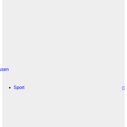
usen
Sport