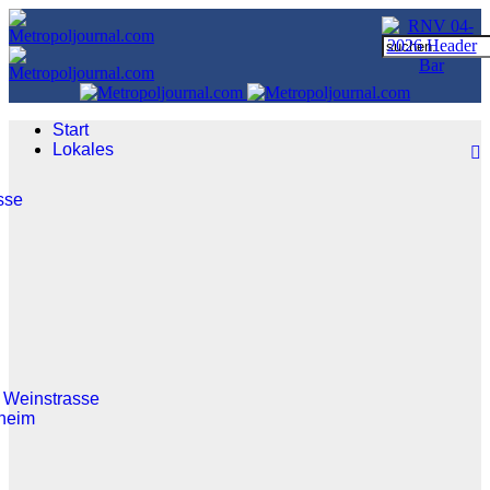
Start
Lokales
sse
 Weinstrasse
heim