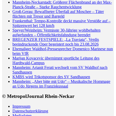
Mannheim-Neckarstadt: Größerer Flächenbrand an der Max-
Planck-Straße – Starke Rauchentwicklung
Groß-Gerau: Bewaffneter Überfall auf Moschee – Täter
flüchten mit Tresor und Bargeld
Frankenthal: Tempo-Kontrolle deckt massive Verstöße auf –
Spitzenwert bei 128 km/h
Speyer/Weinheim: Vermisste 30-Jährige wohlbehalten
aufgefunden – Öffentlichkeitsfahndung beendet
BREGENZER FESTSPIELE: „La Traviata“, Verdis
beeindruckende Oper begeistert noch bis 23.08.2026
Ehemaliger Waldhof-Pressesprecher Domenico Marinese nun
beim VfR
Marijan Kovacevic übernimmt sportliche Leitung des
Hardtwald-Campus
Mannheim: Arianit Ferati wechselt vom SV Waldhof nach
Sandhausen
KMBS wird Trikotsponsor des SV Sandhausen
Mannheim: „Aber bitte mit Udo“ – Musikalische Hommage
an Udo Jürgens im Franziskussaal
© MetropolJournal Rhein-Neckar
Impressum
Datenschutzerklärung
Mediadaten