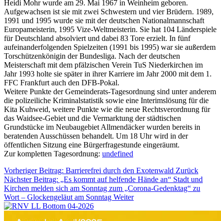
Heidi Mohr wurde am 29. Mai 1967 in Weinheim geboren.
Aufgewachsen ist sie mit zwei Schwestern und vier Brüdern. 1989,
1991 und 1995 wurde sie mit der deutschen Nationalmannschaft
Europameisterin, 1995 Vize-Weltmeisterin. Sie hat 104 Länderspiele
für Deutschland absolviert und dabei 83 Tore erzielt. In fünf
aufeinanderfolgenden Spielzeiten (1991 bis 1995) war sie außerdem
Torschützenkönigin der Bundesliga. Nach der deutschen
Meisterschaft mit dem pfälzischen Verein TuS Niederkirchen im
Jahr 1993 holte sie später in ihrer Karriere im Jahr 2000 mit dem 1.
FFC Frankfurt auch den DFB-Pokal.
Weitere Punkte der Gemeinderats-Tagesordnung sind unter anderem
die polizeiliche Kriminalstatistik sowie eine Interimslösung für die
Kita Kuhweid, weitere Punkte wie die neue Rechtsverordnung für
das Waidsee-Gebiet und die Vermarktung der städtischen
Grundstücke im Neubaugebiet Allmendäcker wurden bereits in
beratenden Ausschüssen behandelt. Um 18 Uhr wird in der
öffentlichen Sitzung eine Bürgerfragestunde eingeräumt.
Zur kompletten Tagesordnung:
undefined
Vorheriger Beitrag: Barrierefrei durch den Exotenwald
Zurück
Nächster Beitrag: „Es kommt auf helfende Hände an“ Stadt und
Kirchen melden sich am Sonntag zum „Corona-Gedenktag“ zu
Wort – Glockengeläut am Sonntag
Weiter