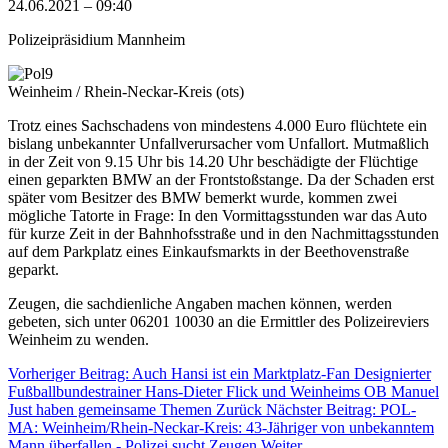
24.06.2021 – 09:40
Polizeipräsidium Mannheim
Weinheim / Rhein-Neckar-Kreis (ots)
Trotz eines Sachschadens von mindestens 4.000 Euro flüchtete ein
bislang unbekannter Unfallverursacher vom Unfallort. Mutmaßlich
in der Zeit von 9.15 Uhr bis 14.20 Uhr beschädigte der Flüchtige
einen geparkten BMW an der Frontstoßstange. Da der Schaden erst
später vom Besitzer des BMW bemerkt wurde, kommen zwei
mögliche Tatorte in Frage: In den Vormittagsstunden war das Auto
für kurze Zeit in der Bahnhofsstraße und in den Nachmittagsstunden
auf dem Parkplatz eines Einkaufsmarkts in der Beethovenstraße
geparkt.
Zeugen, die sachdienliche Angaben machen können, werden
gebeten, sich unter 06201 10030 an die Ermittler des Polizeireviers
Weinheim zu wenden.
Vorheriger Beitrag: Auch Hansi ist ein Marktplatz-Fan Designierter
Fußballbundestrainer Hans-Dieter Flick und Weinheims OB Manuel
Just haben gemeinsame Themen
Zurück
Nächster Beitrag: POL-
MA: Weinheim/Rhein-Neckar-Kreis: 43-Jähriger von unbekanntem
Mann überfallen - Polizei sucht Zeugen
Weiter