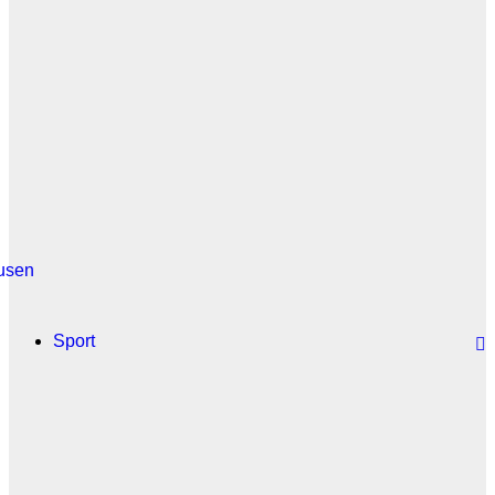
usen
Sport