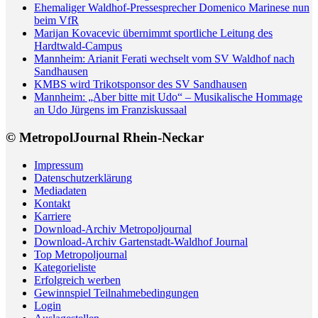
Ehemaliger Waldhof-Pressesprecher Domenico Marinese nun
beim VfR
Marijan Kovacevic übernimmt sportliche Leitung des
Hardtwald-Campus
Mannheim: Arianit Ferati wechselt vom SV Waldhof nach
Sandhausen
KMBS wird Trikotsponsor des SV Sandhausen
Mannheim: „Aber bitte mit Udo“ – Musikalische Hommage
an Udo Jürgens im Franziskussaal
© MetropolJournal Rhein-Neckar
Impressum
Datenschutzerklärung
Mediadaten
Kontakt
Karriere
Download-Archiv Metropoljournal
Download-Archiv Gartenstadt-Waldhof Journal
Top Metropoljournal
Kategorieliste
Erfolgreich werben
Gewinnspiel Teilnahmebedingungen
Login