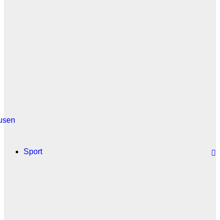
usen
Sport