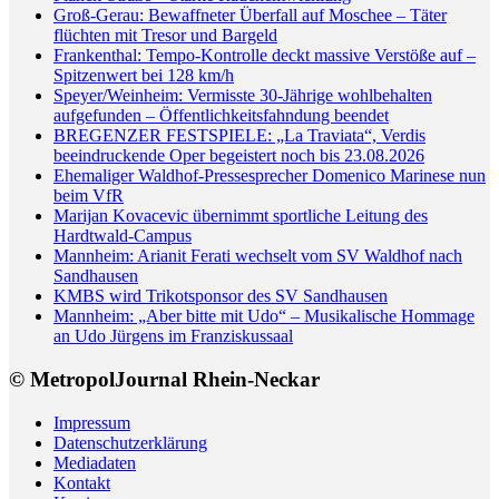
Groß-Gerau: Bewaffneter Überfall auf Moschee – Täter
flüchten mit Tresor und Bargeld
Frankenthal: Tempo-Kontrolle deckt massive Verstöße auf –
Spitzenwert bei 128 km/h
Speyer/Weinheim: Vermisste 30-Jährige wohlbehalten
aufgefunden – Öffentlichkeitsfahndung beendet
BREGENZER FESTSPIELE: „La Traviata“, Verdis
beeindruckende Oper begeistert noch bis 23.08.2026
Ehemaliger Waldhof-Pressesprecher Domenico Marinese nun
beim VfR
Marijan Kovacevic übernimmt sportliche Leitung des
Hardtwald-Campus
Mannheim: Arianit Ferati wechselt vom SV Waldhof nach
Sandhausen
KMBS wird Trikotsponsor des SV Sandhausen
Mannheim: „Aber bitte mit Udo“ – Musikalische Hommage
an Udo Jürgens im Franziskussaal
© MetropolJournal Rhein-Neckar
Impressum
Datenschutzerklärung
Mediadaten
Kontakt