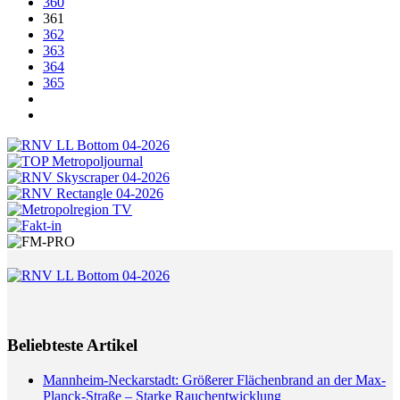
360
361
362
363
364
365
Beliebteste Artikel
Mannheim-Neckarstadt: Größerer Flächenbrand an der Max-
Planck-Straße – Starke Rauchentwicklung