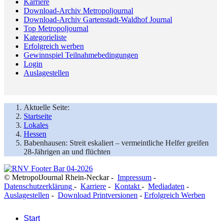
Karriere
Download-Archiv Metropoljournal
Download-Archiv Gartenstadt-Waldhof Journal
Top Metropoljournal
Kategorieliste
Erfolgreich werben
Gewinnspiel Teilnahmebedingungen
Login
Auslagestellen
Aktuelle Seite:
Startseite
Lokales
Hessen
Babenhausen: Streit eskaliert – vermeintliche Helfer greifen
28-Jährigen an und flüchten
© MetropolJournal Rhein-Neckar -
Impressum
-
Datenschutzerklärung
-
Karriere
-
Kontakt
-
Mediadaten
-
Auslagestellen
-
Download Printversionen
-
Erfolgreich Werben
Start