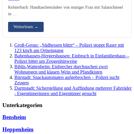
Kelsterbach: Handtaschenräuber von mutiger Frau mit Salatschüssel
in …
Weiterlesen
→
Groß-Gerau: „Südhessen blitzt“ – Polizei stoppt Raser mit
123 km/h am Ortseingang
Babenhausen-Hergershausen: Einbruch in Einfamilienhaus –
Polizei bittet um Zeugenhinweise
Biblis-Wattenheim: Einbrecher durchsuchen zwei
Wohnungen und klauen Wein und Pfandkisten
Bürstadt: Snackautomaten aufgebrochen – Polizei sucht
Zeugen
Darmstadt: Sicherstellung und Auffindung mehrerer Fahrräder
- Eigentümerinnen und Eigentümer gesucht
Unterkategorien
Bensheim
Heppenheim