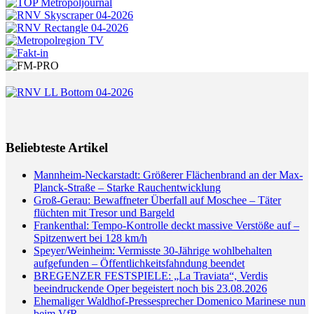
Beliebteste Artikel
Mannheim-Neckarstadt: Größerer Flächenbrand an der Max-
Planck-Straße – Starke Rauchentwicklung
Groß-Gerau: Bewaffneter Überfall auf Moschee – Täter
flüchten mit Tresor und Bargeld
Frankenthal: Tempo-Kontrolle deckt massive Verstöße auf –
Spitzenwert bei 128 km/h
Speyer/Weinheim: Vermisste 30-Jährige wohlbehalten
aufgefunden – Öffentlichkeitsfahndung beendet
BREGENZER FESTSPIELE: „La Traviata“, Verdis
beeindruckende Oper begeistert noch bis 23.08.2026
Ehemaliger Waldhof-Pressesprecher Domenico Marinese nun
beim VfR