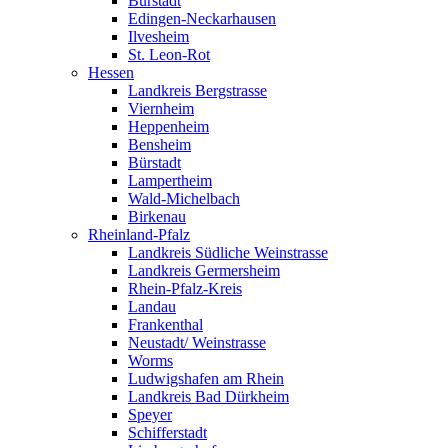
Bürstadt
Edingen-Neckarhausen
Ilvesheim
St. Leon-Rot
Hessen
Landkreis Bergstrasse
Viernheim
Heppenheim
Bensheim
Bürstadt
Lampertheim
Wald-Michelbach
Birkenau
Rheinland-Pfalz
Landkreis Südliche Weinstrasse
Landkreis Germersheim
Rhein-Pfalz-Kreis
Landau
Frankenthal
Neustadt/ Weinstrasse
Worms
Ludwigshafen am Rhein
Landkreis Bad Dürkheim
Speyer
Schifferstadt