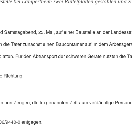
telle bei Lampertheim zwei Rüttelplatten gestohlen und 
und Samstagabend, 23. Mai, auf einer Baustelle an der Landess
ie Täter zunächst einen Baucontainer auf, in dem Arbeitsgerä
tten. Für den Abtransport der schweren Geräte nutzten die Tät
e Richtung.
n nun Zeugen, die im genannten Zeitraum verdächtige Personen
206/9440-0 entgegen.