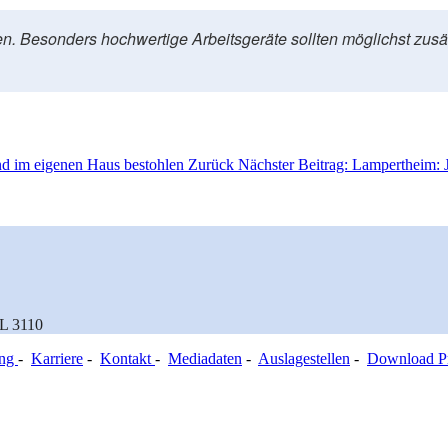
n. Besonders hochwertige Arbeitsgeräte sollten möglichst zusät
und im eigenen Haus bestohlen
Zurück
Nächster Beitrag: Lampertheim: J
 L 3110
ung
-
Karriere
-
Kontakt
-
Mediadaten
-
Auslagestellen
-
Download Pr